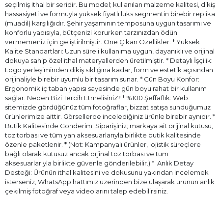
seçilmiş ithal bir seridir. Bu model; kullanılan malzeme kalitesi, dikiş
hassasiyeti ve formuyla yüksek fiyatlı lüks segmentin birebir replika
(muadil) karşılığıdır. Şehir yaşamının temposuna uygun tasarımı ve
konforlu yapısıyla, bütçenizi korurken tarzınızdan ödün
vermemeniz için geliştirilmiştir. Öne Çıkan Özellikler: * Yüksek
Kalite Standartları: Uzun süreli kullanıma uygun, dayanıklı ve orijinal
dokuya sahip özel ithal materyallerden üretilmiştir. * Detaylı İşçilik:
Logo yerleşiminden dikiş sıklığına kadar, form ve estetik açısından
orijinaliyle birebir uyumlu bir tasarım sunar. * Gün Boyu Konfor:
Ergonomik iç taban yapısı sayesinde gün boyu rahat bir kullanım
sağlar. Neden Bizi Tercih Etmelisiniz? * %100 Şeffaflık: Web
sitemizde gördüğünüz tüm fotoğraflar, bizzat satışa sunduğumuz
ürünlerimize aittir. Görsellerde incelediğiniz ürünle birebir aynıdır. *
Butik Kalitesinde Gönderim: Siparişiniz; markaya ait orijinal kutusu,
toz torbası ve tüm yan aksesuarlarıyla birlikte butik kalitesinde
özenle paketlenir. * (Not: Kampanyalı ürünler, lojistik süreçlere
bağlı olarak kutusuz ancak orjinal toz torbası ve tüm
aksesuarlarıyla birlikte güvenle gönderilebilir.) * ⁠ Anlık Detay
Desteği: Ürünün ithal kalitesini ve dokusunu yakından incelemek
isterseniz, WhatsApp hattımız üzerinden bize ulaşarak ürünün anlık
çekilmiş fotoğraf veya videolarını talep edebilirsiniz.