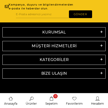
Kampanya, duyuru ve bilgilendirmelerden
e-posta ile haberdar olun.
GÖNDER
KURUMSAL
MÜŞTERİ HİZMETLERİ
KATEGORİLER
BİZE ULAŞIN
0
Anasayfa
Ürünler
Sepetim
Favorilerim
Hesabım