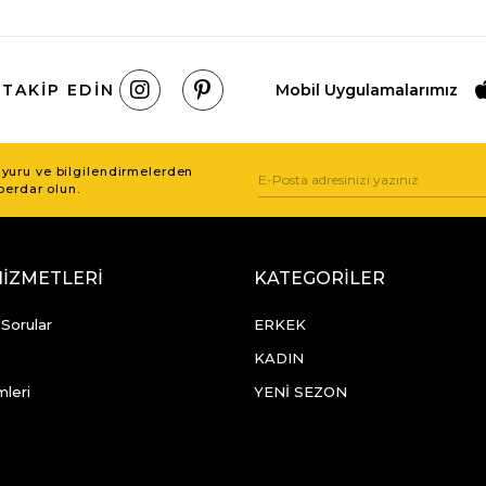
 TAKIP EDIN
Mobil Uygulamalarımız
uru ve bilgilendirmelerden
berdar olun.
HİZMETLERİ
KATEGORİLER
 Sorular
ERKEK
KADIN
mleri
YENİ SEZON