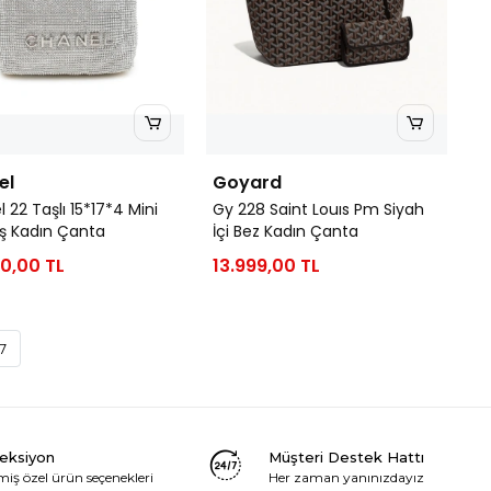
el
Goyard
 22 Taşlı 15*17*4 Mini
Gy 228 Saint Louıs Pm Siyah
 Kadın Çanta
İçi Bez Kadın Çanta
0,00 TL
13.999,00 TL
7
leksiyon
Müşteri Destek Hattı
miş özel ürün seçenekleri
Her zaman yanınızdayız