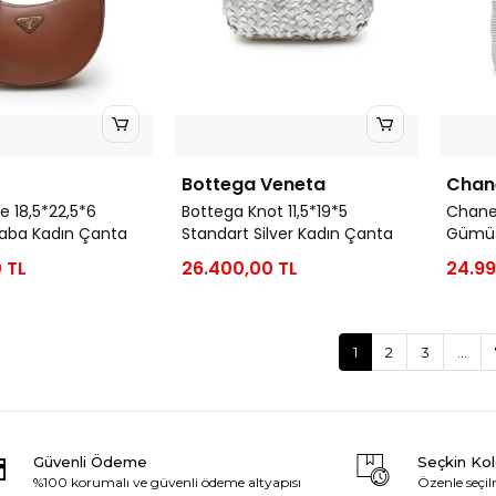
Bottega Veneta
Chan
e 18,5*22,5*6
Bottega Knot 11,5*19*5
Chanel
Taba Kadın Çanta
Standart Silver Kadın Çanta
Gümüş
 TL
26.400,00 TL
24.99
1
2
3
...
Güvenli Ödeme
Seçkin Ko
%100 korumalı ve güvenli ödeme altyapısı
Özenle seçil