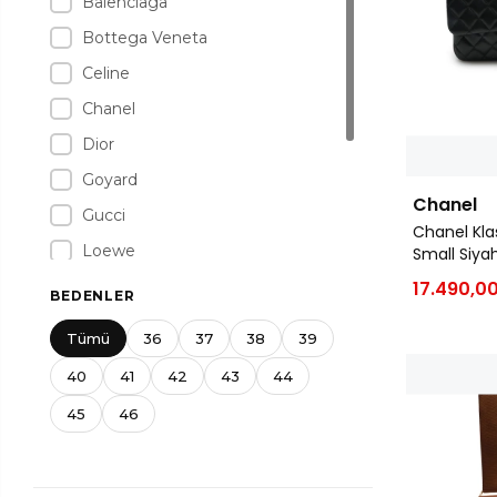
Balenciaga
Bottega Veneta
Celine
Chanel
Dior
Goyard
Chanel
Gucci
Chanel Klasi
Loewe
Small Siya
Louis Vuitton
17.490,00
BEDENLER
Miu Miu
Tümü
36
37
38
39
Prada
40
41
42
43
44
Valentino
45
46
Ysl