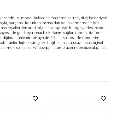
 seridir. Bu model; kullanılan malzeme kalitesi, dikiş hassasiyeti
pısıyla, bütçenizi korurken tarzınızdan ödün vermemeniz için
l materyallerden üretilmiştir. * Detaylı İşçilik: Logo yerleşiminden
ı sayesinde gün boyu rahat bir kullanım sağlar. Neden Bizi Tercih
diğiniz ürünle birebir aynıdır. * Butik Kalitesinde Gönderim:
alı ürünler, lojistik süreçlere bağlı olarak kutusuz ancak orjinal
n incelemek isterseniz, WhatsApp hattımız üzerinden bize ulaşarak