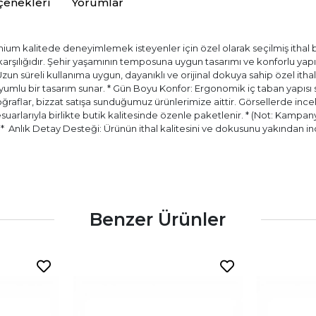
çenekleri
Yorumlar
ium kalitede deneyimlemek isteyenler için özel olarak seçilmiş ithal bir
) karşılığıdır. Şehir yaşamının temposuna uygun tasarımı ve konforlu ya
 Uzun süreli kullanıma uygun, dayanıklı ve orijinal dokuya sahip özel itha
ir uyumlu bir tasarım sunar. * Gün Boyu Konfor: Ergonomik iç taban yapıs
aflar, bizzat satışa sunduğumuz ürünlerimize aittir. Görsellerde incele
esuarlarıyla birlikte butik kalitesinde özenle paketlenir. * (Not: Kampany
.) * ⁠ Anlık Detay Desteği: Ürünün ithal kalitesini ve dokusunu yakında
Benzer Ürünler