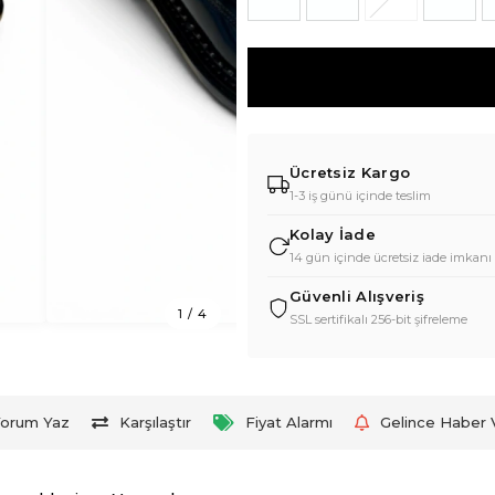
Ücretsiz Kargo
1-3 iş günü içinde teslim
Kolay İade
14 gün içinde ücretsiz iade imkanı
Güvenli Alışveriş
1
/
4
SSL sertifikalı 256-bit şifreleme
orum Yaz
Karşılaştır
Fiyat Alarmı
Gelince Haber 