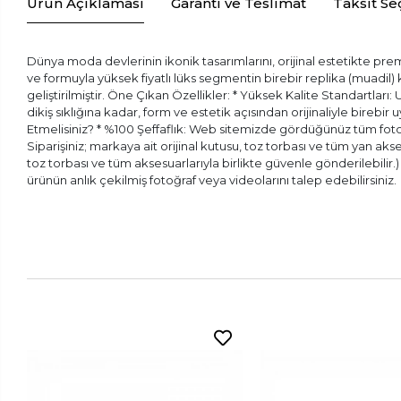
Ürün Açıklaması
Garanti ve Teslimat
Taksit Se
Dünya moda devlerinin ikonik tasarımlarını, orijinal estetikte prem
ve formuyla yüksek fiyatlı lüks segmentin birebir replika (muadil
geliştirilmiştir. Öne Çıkan Özellikler: * Yüksek Kalite Standartları:
dikiş sıklığına kadar, form ve estetik açısından orijinaliyle bireb
Etmelisiniz? * %100 Şeffaflık: Web sitemizde gördüğünüz tüm fotoğr
Siparişiniz; markaya ait orijinal kutusu, toz torbası ve tüm yan aks
toz torbası ve tüm aksesuarlarıyla birlikte güvenle gönderilebilir
ürünün anlık çekilmiş fotoğraf veya videolarını talep edebilirsiniz.