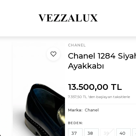
CHANEL
Chanel 1284 Siya
Ayakkabı
13.500,00 TL
7.357,50 TL 'den başlayan taksitlerle
Marka:
Chanel
BEDEN:
37
38
39
40