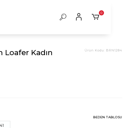
0
h Loafer Kadın
Ürün Kodu:
BRN1284
BEDEN TABLOSU
41