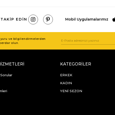
 TAKIP EDIN
Mobil Uygulamalarımız
uru ve bilgilendirmelerden
berdar olun.
HİZMETLERİ
KATEGORİLER
 Sorular
ERKEK
KADIN
mleri
YENİ SEZON