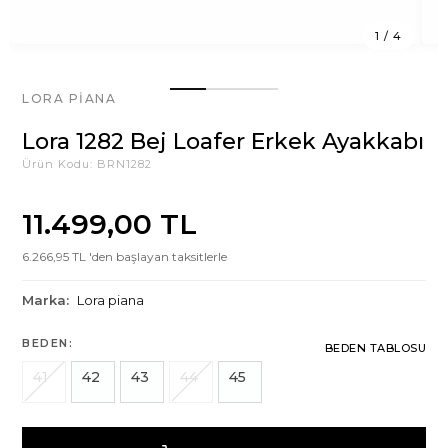
1
/
4
LORA PIANA
Lora 1282 Bej Loafer Erkek Ayakkabı
Ürün Kodu:
BRN1282
11.499,00 TL
6.266,95 TL 'den başlayan taksitlerle
Marka:
Lora piana
BEDEN:
BEDEN TABLOSU
41
42
43
44
45