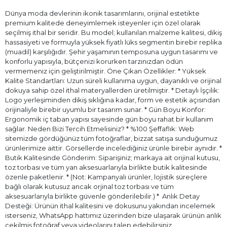
Dünya moda devlerinin ikonik tasarımlarını, orijinal estetikte
premium kalitede deneyimlemek isteyenler için özel olarak
seçilmiş ithal bir seridir. Bu model; kullanılan malzeme kalitesi, dikiş
hassasiyeti ve formuyla yüksek fiyatlı lüks segmentin birebir replika
(muadil) karşılığıdır. Şehir yaşamının temposuna uygun tasarımı ve
konforlu yapısıyla, bütçenizi korurken tarzınızdan ödün
vermemeniz için geliştirilmiştir. Öne Çıkan Özellikler: * Yüksek
Kalite Standartları: Uzun süreli kullanıma uygun, dayanıklı ve orijinal
dokuya sahip özel ithal materyallerden üretilmiştir. * Detaylı İşçilik:
Logo yerleşiminden dikiş sıklığına kadar, form ve estetik açısından
orijinaliyle birebir uyumlu bir tasarım sunar. * Gün Boyu Konfor:
Ergonomik iç taban yapısı sayesinde gün boyu rahat bir kullanım
sağlar. Neden Bizi Tercih Etmelisiniz? * %100 Şeffaflık: Web
sitemizde gördüğünüz tüm fotoğraflar, bizzat satışa sunduğumuz
ürünlerimize aittir. Görsellerde incelediğiniz ürünle birebir aynıdır. *
Butik Kalitesinde Gönderim: Siparişiniz; markaya ait orijinal kutusu,
toz torbası ve tüm yan aksesuarlarıyla birlikte butik kalitesinde
özenle paketlenir. * (Not: Kampanyalı ürünler, lojistik süreçlere
bağlı olarak kutusuz ancak orjinal toz torbası ve tüm
aksesuarlarıyla birlikte güvenle gönderilebilir.) * ⁠ Anlık Detay
Desteği: Ürünün ithal kalitesini ve dokusunu yakından incelemek
isterseniz, WhatsApp hattımız üzerinden bize ulaşarak ürünün anlık
çekilmiş fotoğraf veya videolarını talep edebilirsiniz.