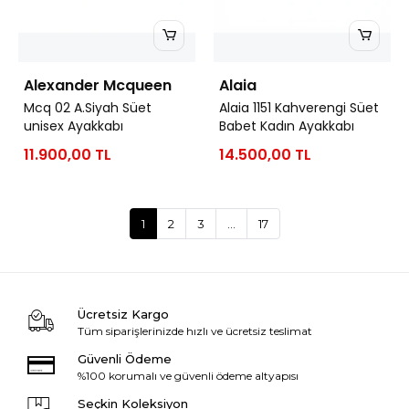
Alexander Mcqueen
Alaia
Mcq 02 A.Siyah Süet
Alaia 1151 Kahverengi Süet
unisex Ayakkabı
Babet Kadın Ayakkabı
11.900,00 TL
14.500,00 TL
1
2
3
...
17
Ücretsiz Kargo
Tüm siparişlerinizde hızlı ve ücretsiz teslimat
Güvenli Ödeme
%100 korumalı ve güvenli ödeme altyapısı
Seçkin Koleksiyon