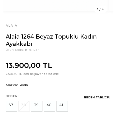
1
/
4
ALAIA
Alaia 1264 Beyaz Topuklu Kadın
Ayakkabı
Ürün Kodu:
BRN1264
13.900,00 TL
7.575,50 TL 'den başlayan taksitlerle
Marka:
Alaia
BEDEN:
BEDEN TABLOSU
37
38
39
40
41