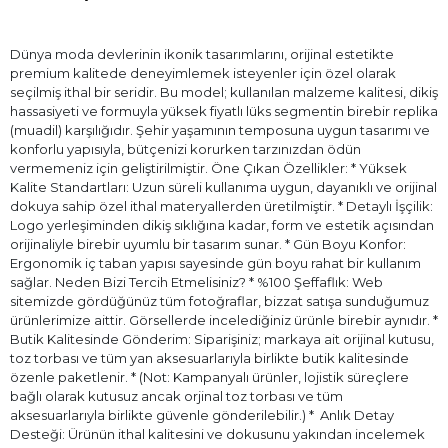
Dünya moda devlerinin ikonik tasarımlarını, orijinal estetikte
premium kalitede deneyimlemek isteyenler için özel olarak
seçilmiş ithal bir seridir. Bu model; kullanılan malzeme kalitesi, dikiş
hassasiyeti ve formuyla yüksek fiyatlı lüks segmentin birebir replika
(muadil) karşılığıdır. Şehir yaşamının temposuna uygun tasarımı ve
konforlu yapısıyla, bütçenizi korurken tarzınızdan ödün
vermemeniz için geliştirilmiştir. Öne Çıkan Özellikler: * Yüksek
Kalite Standartları: Uzun süreli kullanıma uygun, dayanıklı ve orijinal
dokuya sahip özel ithal materyallerden üretilmiştir. * Detaylı İşçilik:
Logo yerleşiminden dikiş sıklığına kadar, form ve estetik açısından
orijinaliyle birebir uyumlu bir tasarım sunar. * Gün Boyu Konfor:
Ergonomik iç taban yapısı sayesinde gün boyu rahat bir kullanım
sağlar. Neden Bizi Tercih Etmelisiniz? * %100 Şeffaflık: Web
sitemizde gördüğünüz tüm fotoğraflar, bizzat satışa sunduğumuz
ürünlerimize aittir. Görsellerde incelediğiniz ürünle birebir aynıdır. *
Butik Kalitesinde Gönderim: Siparişiniz; markaya ait orijinal kutusu,
toz torbası ve tüm yan aksesuarlarıyla birlikte butik kalitesinde
özenle paketlenir. * (Not: Kampanyalı ürünler, lojistik süreçlere
bağlı olarak kutusuz ancak orjinal toz torbası ve tüm
aksesuarlarıyla birlikte güvenle gönderilebilir.) * ⁠ Anlık Detay
Desteği: Ürünün ithal kalitesini ve dokusunu yakından incelemek