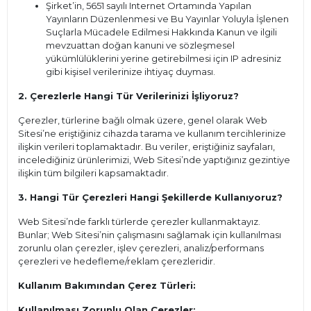
Şirket’in, 5651 sayılı Internet Ortamında Yapılan
Yayınların Düzenlenmesi ve Bu Yayınlar Yoluyla İşlenen
Suçlarla Mücadele Edilmesi Hakkında Kanun ve ilgili
mevzuattan doğan kanuni ve sözleşmesel
yükümlülüklerini yerine getirebilmesi için IP adresiniz
gibi kişisel verilerinize ihtiyaç duyması.
2. Çerezlerle Hangi Tür Verilerinizi İşliyoruz?
Çerezler, türlerine bağlı olmak üzere, genel olarak Web
Sitesi’ne eriştiğiniz cihazda tarama ve kullanım tercihlerinize
ilişkin verileri toplamaktadır. Bu veriler, eriştiğiniz sayfaları,
incelediğiniz ürünlerimizi, Web Sitesi’nde yaptığınız gezintiye
ilişkin tüm bilgileri kapsamaktadır.
3. Hangi Tür Çerezleri Hangi Şekillerde Kullanıyoruz?
Web Sitesi’nde farklı türlerde çerezler kullanmaktayız.
Bunlar; Web Sitesi’nin çalışmasını sağlamak için kullanılması
zorunlu olan çerezler, işlev çerezleri, analiz/performans
çerezleri ve hedefleme/reklam çerezleridir.
Kullanım Bakımından Çerez Türleri:
Kullanılması Zorunlu Olan Çerezler: