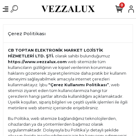
0
Çerez Politikası
CB TOPTAN ELEKTRONİK MARKET LOJİSTİK
HİZMETLERİ LTD. ŞTİ.
olarak sahibi bulunduğumuz
https://www.vezzalux.com
web sitemizde tüm
kullanıcıların gizliliğinin ve kişisel verilerinin korunması
haklarını gözeterek ziyaretçilerimize daha pratik bir kullanım
deneyimi sağlayabilmek amacıyla internet çerezleri
kullanmaktayız. İşbu
“Çerez Kullanımı Politikası”
, web
sitemizi ziyaret eden tüm kullanıcılarımıza hangi tür
çerezlerin hangi şartlar altında kullanıldığını açıklamaktadır.
Üyelik koşulları, sipariş bilgileri ve çeşitli üyelik işlemleri ile ilgili
metinlere web sitemiz içerisinde erişebilirsiniz.
Bu Politika, web sitemize bağlandığınız teknolojilerden,
cihazlardan ya da yöntemlerden bağımsız olarak
uygulanmaktadır. Dolayısıyla bu Politika’yı detaylı şekilde
okuyup ileride inceleyebilmeniz için bir kopyasını edinmenizi