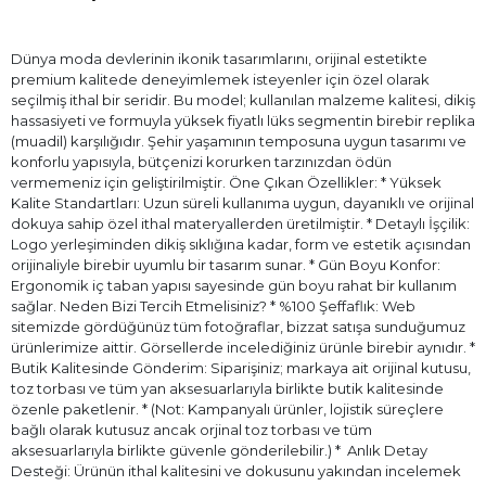
Dünya moda devlerinin ikonik tasarımlarını, orijinal estetikte
premium kalitede deneyimlemek isteyenler için özel olarak
seçilmiş ithal bir seridir. Bu model; kullanılan malzeme kalitesi, dikiş
hassasiyeti ve formuyla yüksek fiyatlı lüks segmentin birebir replika
(muadil) karşılığıdır. Şehir yaşamının temposuna uygun tasarımı ve
konforlu yapısıyla, bütçenizi korurken tarzınızdan ödün
vermemeniz için geliştirilmiştir. Öne Çıkan Özellikler: * Yüksek
Kalite Standartları: Uzun süreli kullanıma uygun, dayanıklı ve orijinal
dokuya sahip özel ithal materyallerden üretilmiştir. * Detaylı İşçilik:
Logo yerleşiminden dikiş sıklığına kadar, form ve estetik açısından
orijinaliyle birebir uyumlu bir tasarım sunar. * Gün Boyu Konfor:
Ergonomik iç taban yapısı sayesinde gün boyu rahat bir kullanım
sağlar. Neden Bizi Tercih Etmelisiniz? * %100 Şeffaflık: Web
sitemizde gördüğünüz tüm fotoğraflar, bizzat satışa sunduğumuz
ürünlerimize aittir. Görsellerde incelediğiniz ürünle birebir aynıdır. *
Butik Kalitesinde Gönderim: Siparişiniz; markaya ait orijinal kutusu,
toz torbası ve tüm yan aksesuarlarıyla birlikte butik kalitesinde
özenle paketlenir. * (Not: Kampanyalı ürünler, lojistik süreçlere
bağlı olarak kutusuz ancak orjinal toz torbası ve tüm
aksesuarlarıyla birlikte güvenle gönderilebilir.) * ⁠ Anlık Detay
Desteği: Ürünün ithal kalitesini ve dokusunu yakından incelemek