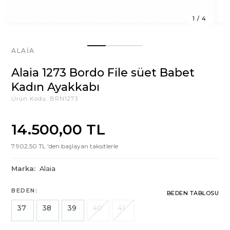
1
/
4
ALAIA
Alaia 1273 Bordo File süet Babet
Kadın Ayakkabı
Ürün Kodu:
BRN1273
14.500,00 TL
7.902,50 TL 'den başlayan taksitlerle
Marka:
Alaia
BEDEN:
BEDEN TABLOSU
37
38
39
40
41