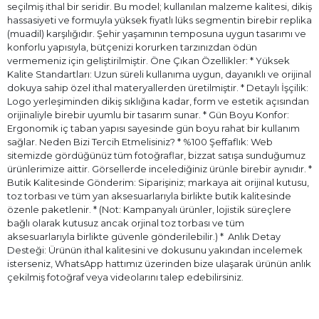
seçilmiş ithal bir seridir. Bu model; kullanılan malzeme kalitesi, dikiş
hassasiyeti ve formuyla yüksek fiyatlı lüks segmentin birebir replika
(muadil) karşılığıdır. Şehir yaşamının temposuna uygun tasarımı ve
konforlu yapısıyla, bütçenizi korurken tarzınızdan ödün
vermemeniz için geliştirilmiştir. Öne Çıkan Özellikler: * Yüksek
Kalite Standartları: Uzun süreli kullanıma uygun, dayanıklı ve orijinal
dokuya sahip özel ithal materyallerden üretilmiştir. * Detaylı İşçilik:
Logo yerleşiminden dikiş sıklığına kadar, form ve estetik açısından
orijinaliyle birebir uyumlu bir tasarım sunar. * Gün Boyu Konfor:
Ergonomik iç taban yapısı sayesinde gün boyu rahat bir kullanım
sağlar. Neden Bizi Tercih Etmelisiniz? * %100 Şeffaflık: Web
sitemizde gördüğünüz tüm fotoğraflar, bizzat satışa sunduğumuz
ürünlerimize aittir. Görsellerde incelediğiniz ürünle birebir aynıdır. *
Butik Kalitesinde Gönderim: Siparişiniz; markaya ait orijinal kutusu,
toz torbası ve tüm yan aksesuarlarıyla birlikte butik kalitesinde
özenle paketlenir. * (Not: Kampanyalı ürünler, lojistik süreçlere
bağlı olarak kutusuz ancak orjinal toz torbası ve tüm
aksesuarlarıyla birlikte güvenle gönderilebilir.) * ⁠ Anlık Detay
Desteği: Ürünün ithal kalitesini ve dokusunu yakından incelemek
isterseniz, WhatsApp hattımız üzerinden bize ulaşarak ürünün anlık
çekilmiş fotoğraf veya videolarını talep edebilirsiniz.