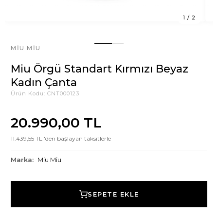
1
/
2
MIU MIU
Miu Örgü Standart Kırmızı Beyaz
Kadın Çanta
Ürün Kodu:
CNT000123
20.990,00 TL
11.439,55 TL 'den başlayan taksitlerle
Marka:
Miu Miu
SEPETE EKLE