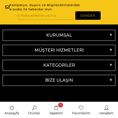
Kampanya, duyuru ve bilgilendirmelerden
e-posta ile haberdar olun.
GÖNDER
KURUMSAL
MÜŞTERİ HİZMETLERİ
KATEGORİLER
BİZE ULAŞIN
0
Anasayfa
Ürünler
Sepetim
Favorilerim
Hesabım