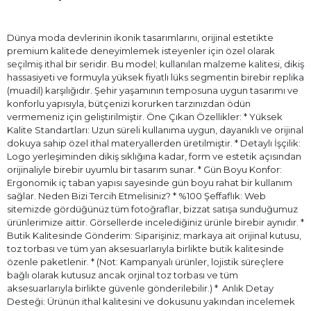
Dünya moda devlerinin ikonik tasarımlarını, orijinal estetikte
premium kalitede deneyimlemek isteyenler için özel olarak
seçilmiş ithal bir seridir. Bu model; kullanılan malzeme kalitesi, dikiş
hassasiyeti ve formuyla yüksek fiyatlı lüks segmentin birebir replika
(muadil) karşılığıdır. Şehir yaşamının temposuna uygun tasarımı ve
konforlu yapısıyla, bütçenizi korurken tarzınızdan ödün
vermemeniz için geliştirilmiştir. Öne Çıkan Özellikler: * Yüksek
Kalite Standartları: Uzun süreli kullanıma uygun, dayanıklı ve orijinal
dokuya sahip özel ithal materyallerden üretilmiştir. * Detaylı İşçilik:
Logo yerleşiminden dikiş sıklığına kadar, form ve estetik açısından
orijinaliyle birebir uyumlu bir tasarım sunar. * Gün Boyu Konfor:
Ergonomik iç taban yapısı sayesinde gün boyu rahat bir kullanım
sağlar. Neden Bizi Tercih Etmelisiniz? * %100 Şeffaflık: Web
sitemizde gördüğünüz tüm fotoğraflar, bizzat satışa sunduğumuz
ürünlerimize aittir. Görsellerde incelediğiniz ürünle birebir aynıdır. *
Butik Kalitesinde Gönderim: Siparişiniz; markaya ait orijinal kutusu,
toz torbası ve tüm yan aksesuarlarıyla birlikte butik kalitesinde
özenle paketlenir. * (Not: Kampanyalı ürünler, lojistik süreçlere
bağlı olarak kutusuz ancak orjinal toz torbası ve tüm
aksesuarlarıyla birlikte güvenle gönderilebilir.) * ⁠ Anlık Detay
Desteği: Ürünün ithal kalitesini ve dokusunu yakından incelemek