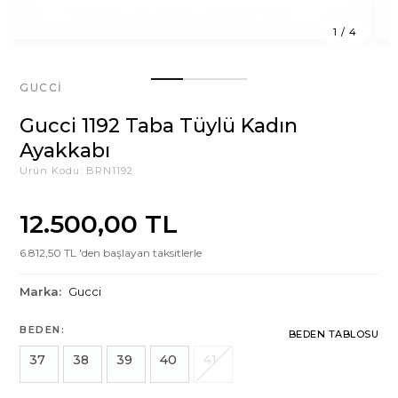
1
/
4
GUCCI
Gucci 1192 Taba Tüylü Kadın
Ayakkabı
Ürün Kodu:
BRN1192
12.500,00 TL
6.812,50 TL 'den başlayan taksitlerle
Marka:
Gucci
BEDEN:
BEDEN TABLOSU
37
38
39
40
41