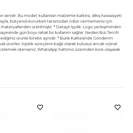
 seridir. Bu model; kullanılan malzeme kalitesi, dikiş hassasiyeti
pısıyla, bütçenizi korurken tarzınızdan ödün vermemeniz için
l materyallerden üretilmiştir. * Detaylı İşçilik: Logo yerleşiminden
ı sayesinde gün boyu rahat bir kullanım sağlar. Neden Bizi Tercih
diğiniz ürünle birebir aynıdır. * Butik Kalitesinde Gönderim:
alı ürünler, lojistik süreçlere bağlı olarak kutusuz ancak orjinal
n incelemek isterseniz, WhatsApp hattımız üzerinden bize ulaşarak