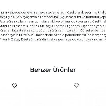
ium kalitede deneyimlemek isteyenler için özel olarak seçilmiş ithal bir
) karşılığıdır. Şehir yaşamının temposuna uygun tasarımı ve konforlu ya
 Uzun süreli kullanıma uygun, dayanıklı ve orijinal dokuya sahip özel itha
ir uyumlu bir tasarım sunar. * Gün Boyu Konfor: Ergonomik iç taban yapıs
aflar, bizzat satışa sunduğumuz ürünlerimize aittir. Görsellerde incele
esuarlarıyla birlikte butik kalitesinde özenle paketlenir. * (Not: Kampany
.) * ⁠ Anlık Detay Desteği: Ürünün ithal kalitesini ve dokusunu yakında
Benzer Ürünler