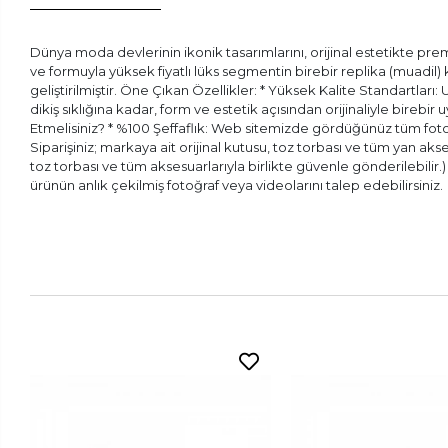
Dünya moda devlerinin ikonik tasarımlarını, orijinal estetikte prem
ve formuyla yüksek fiyatlı lüks segmentin birebir replika (muadil
geliştirilmiştir. Öne Çıkan Özellikler: * Yüksek Kalite Standartları:
dikiş sıklığına kadar, form ve estetik açısından orijinaliyle bireb
Etmelisiniz? * %100 Şeffaflık: Web sitemizde gördüğünüz tüm fotoğr
Siparişiniz; markaya ait orijinal kutusu, toz torbası ve tüm yan aks
toz torbası ve tüm aksesuarlarıyla birlikte güvenle gönderilebilir
ürünün anlık çekilmiş fotoğraf veya videolarını talep edebilirsiniz.