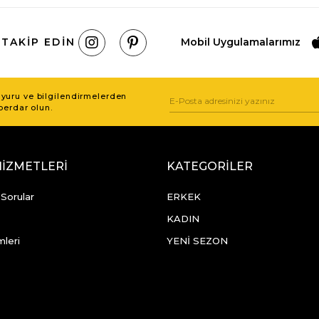
 TAKIP EDIN
Mobil Uygulamalarımız
uru ve bilgilendirmelerden
berdar olun.
HİZMETLERİ
KATEGORİLER
 Sorular
ERKEK
KADIN
mleri
YENİ SEZON