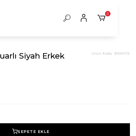
0
uarlı Siyah Erkek
Ürün Kodu:
BRN1112
SEPETE EKLE