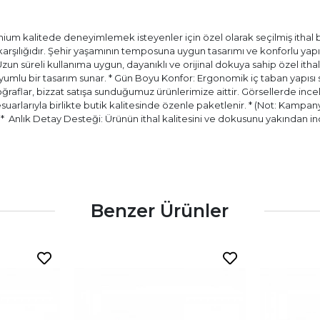
ium kalitede deneyimlemek isteyenler için özel olarak seçilmiş ithal bir
) karşılığıdır. Şehir yaşamının temposuna uygun tasarımı ve konforlu ya
 Uzun süreli kullanıma uygun, dayanıklı ve orijinal dokuya sahip özel itha
ir uyumlu bir tasarım sunar. * Gün Boyu Konfor: Ergonomik iç taban yapıs
aflar, bizzat satışa sunduğumuz ürünlerimize aittir. Görsellerde incele
esuarlarıyla birlikte butik kalitesinde özenle paketlenir. * (Not: Kampany
.) * ⁠ Anlık Detay Desteği: Ürünün ithal kalitesini ve dokusunu yakında
Benzer Ürünler