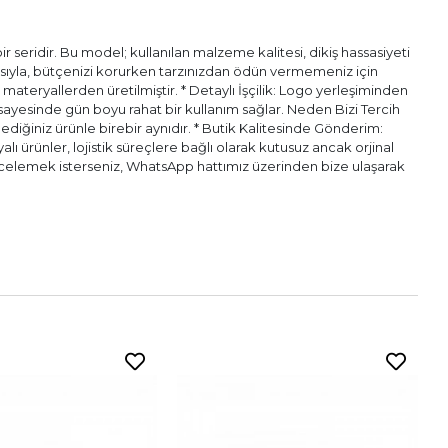
 seridir. Bu model; kullanılan malzeme kalitesi, dikiş hassasiyeti
pısıyla, bütçenizi korurken tarzınızdan ödün vermemeniz için
l materyallerden üretilmiştir. * Detaylı İşçilik: Logo yerleşiminden
ı sayesinde gün boyu rahat bir kullanım sağlar. Neden Bizi Tercih
diğiniz ürünle birebir aynıdır. * Butik Kalitesinde Gönderim:
alı ürünler, lojistik süreçlere bağlı olarak kutusuz ancak orjinal
n incelemek isterseniz, WhatsApp hattımız üzerinden bize ulaşarak