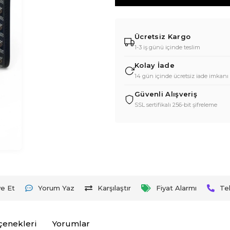
Ücretsiz Kargo
1-3 iş günü içinde teslim
Kolay İade
14 gün içinde ücretsiz iade imkanı
Güvenli Alışveriş
SSL sertifikalı 256-bit şifreleme
ye Et
Yorum Yaz
Karşılaştır
Fiyat Alarmı
Te
çenekleri
Yorumlar