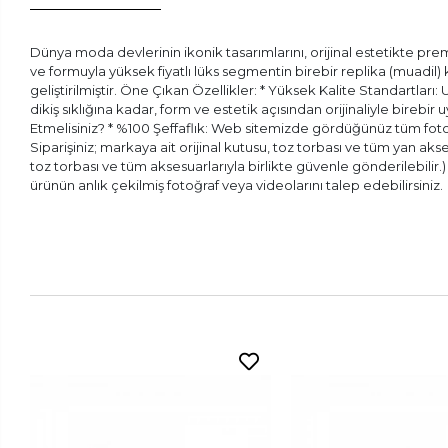
Dünya moda devlerinin ikonik tasarımlarını, orijinal estetikte prem
ve formuyla yüksek fiyatlı lüks segmentin birebir replika (muadil
geliştirilmiştir. Öne Çıkan Özellikler: * Yüksek Kalite Standartları:
dikiş sıklığına kadar, form ve estetik açısından orijinaliyle bireb
Etmelisiniz? * %100 Şeffaflık: Web sitemizde gördüğünüz tüm fotoğr
Siparişiniz; markaya ait orijinal kutusu, toz torbası ve tüm yan aks
toz torbası ve tüm aksesuarlarıyla birlikte güvenle gönderilebilir
ürünün anlık çekilmiş fotoğraf veya videolarını talep edebilirsiniz.