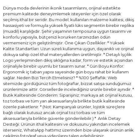
Dünya moda devlerinin ikonik tasarımlarını, orijinal estetikte
premium kalitede deneyimlemek isteyenler için özel olarak
seçilmiş ithal bir seridir. Bu model; kullanılan malzeme kalitesi, dikiş
hassasiyeti ve formuyla yüksek fiyatlı lüks segmentin birebir replika
(muadil) karşılığıdır. Şehir yaşamının temposuna uygun tasarımı ve
konforlu yapısıyla, bütçenizi korurken tarzınızdan ödün
vermemeniz için geliştirilmiştir. Öne Çıkan Özellikler: * Yüksek
Kalite Standartları: Uzun süreli kullanıma uygun, dayanıklı ve orijinal
dokuya sahip özel ithal materyallerden üretilmiştir. * Detaylı İşçilik:
Logo yerleşiminden dikiş sıklığına kadar, form ve estetik açısından
orijinaliyle birebir uyumlu bir tasarım sunar. * Gün Boyu Konfor:
Ergonomik iç taban yapısı sayesinde gün boyu rahat bir kullanım
sağlar. Neden Bizi Tercih Etmelisiniz? * %100 Şeffaflık: Web
sitemizde gördüğünüz tüm fotoğraflar, bizzat satışa sunduğumuz
ürünlerimize aittir. Görsellerde incelediğiniz ürünle birebir aynıdır. *
Butik Kalitesinde Gönderim: Siparişiniz; markaya ait orijinal kutusu,
toz torbası ve tüm yan aksesuarlarıyla birlikte butik kalitesinde
özenle paketlenir. * (Not: Kampanyalı ürünler, lojistik süreçlere
bağlı olarak kutusuz ancak orjinal toz torbası ve tüm
aksesuarlarıyla birlikte güvenle gönderilebilir.) * ⁠ Anlık Detay
Desteği: Ürünün ithal kalitesini ve dokusunu yakından incelemek
isterseniz, WhatsApp hattımız üzerinden bize ulaşarak ürünün anlık
çekilmiş fotoğraf veya videolarını talep edebilirsiniz.