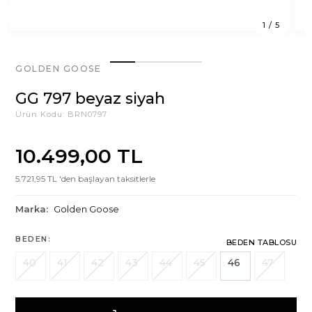
1
/
5
GOLDEN GOOSE
GG 797 beyaz siyah
Ürün Kodu:
BRN0797
10.499,00 TL
5.721,95 TL 'den başlayan taksitlerle
Marka:
Golden Goose
BEDEN:
BEDEN TABLOSU
40
41
42
43
44
45
46
47