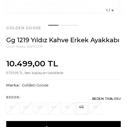
1
/
4
GOLDEN GOOSE
Gg 1219 Yıldız Kahve Erkek Ayakkabı
Ürün Kodu:
BRN1219
10.499,00 TL
5.721,95 TL 'den başlayan taksitlerle
Marka:
Golden Goose
BEDEN:
BEDEN TABLOSU
41
42
43
44
45
46
47