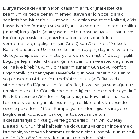
Dünya moda devlerinin ikonik tasarımlarını, orijinal estetikte
premium kalitede deneyimlemek isteyenler için özel olarak
seçilmiş ithal bir seridir. Bu model; kullanılan malzeme kalitesi, dikiş
hassasiyeti ve formuyla yüksek fiyatlı lüks segmentin birebir replika
(muadil) karşılığıdır. Şehir yaşamının temposuna uygun tasarımı ve
konforlu yapısıyla, bütçenizi korurken tarzınızdan ödün
vermemeniz için geliştirilmiştir. Öne Çıkan Özellikler: * Yüksek
Kalite Standartları: Uzun süreli kullanıma uygun, dayanıklı ve orijinal
dokuya sahip özel ithal materyallerden üretilmiştir. * Detaylı İşçilik:
Logo yerleşiminden dikiş sıklığına kadar, form ve estetik açısından
orijinaliyle birebir uyumlu bir tasarım sunar. * Gün Boyu Konfor:
Ergonomik iç taban yapısı sayesinde gün boyu rahat bir kullanım
sağlar. Neden Bizi Tercih Etmelisiniz? * %100 Şeffaflık: Web
sitemizde gördüğünüz tüm fotoğraflar, bizzat satışa sunduğumuz
ürünlerimize aittir. Görsellerde incelediğiniz ürünle birebir aynıdır. *
Butik Kalitesinde Gönderim: Siparişiniz; markaya ait orijinal kutusu,
toz torbası ve tüm yan aksesuarlarıyla birlikte butik kalitesinde
özenle paketlenir. * (Not: Kampanyalı ürünler, lojistik süreçlere
bağlı olarak kutusuz ancak orjinal toz torbası ve tüm
aksesuarlarıyla birlikte güvenle gönderilebilir.) * ⁠ Anlık Detay
Desteği: Ürünün ithal kalitesini ve dokusunu yakından incelemek
isterseniz, WhatsApp hattımız üzerinden bize ulaşarak ürünün anlık
çekilmiş fotoğraf veya videolarını talep edebilirsiniz.