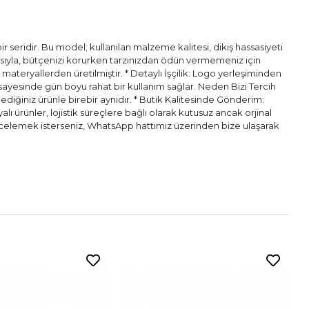
 seridir. Bu model; kullanılan malzeme kalitesi, dikiş hassasiyeti
pısıyla, bütçenizi korurken tarzınızdan ödün vermemeniz için
l materyallerden üretilmiştir. * Detaylı İşçilik: Logo yerleşiminden
ı sayesinde gün boyu rahat bir kullanım sağlar. Neden Bizi Tercih
diğiniz ürünle birebir aynıdır. * Butik Kalitesinde Gönderim:
alı ürünler, lojistik süreçlere bağlı olarak kutusuz ancak orjinal
n incelemek isterseniz, WhatsApp hattımız üzerinden bize ulaşarak