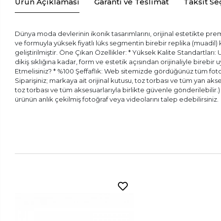
Ürün Açıklaması
Garanti ve Teslimat
Taksit Se
Dünya moda devlerinin ikonik tasarımlarını, orijinal estetikte prem
ve formuyla yüksek fiyatlı lüks segmentin birebir replika (muadil
geliştirilmiştir. Öne Çıkan Özellikler: * Yüksek Kalite Standartları:
dikiş sıklığına kadar, form ve estetik açısından orijinaliyle bireb
Etmelisiniz? * %100 Şeffaflık: Web sitemizde gördüğünüz tüm fotoğr
Siparişiniz; markaya ait orijinal kutusu, toz torbası ve tüm yan aks
toz torbası ve tüm aksesuarlarıyla birlikte güvenle gönderilebilir
ürünün anlık çekilmiş fotoğraf veya videolarını talep edebilirsiniz.