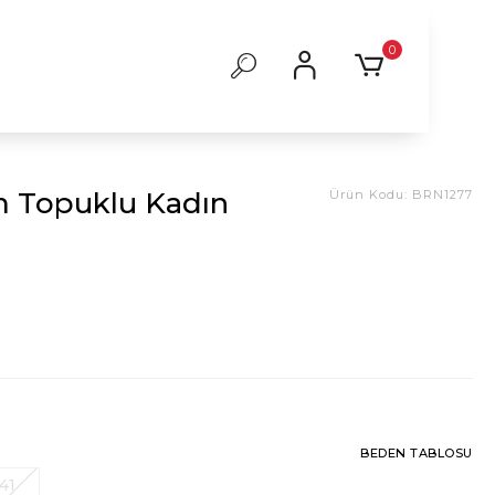
0
m Topuklu Kadın
Ürün Kodu:
BRN1277
BEDEN TABLOSU
41