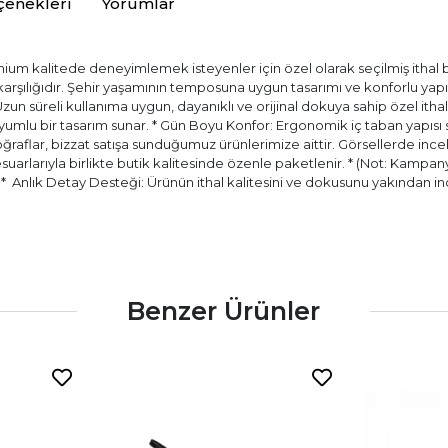
çenekleri
Yorumlar
ium kalitede deneyimlemek isteyenler için özel olarak seçilmiş ithal bir
) karşılığıdır. Şehir yaşamının temposuna uygun tasarımı ve konforlu ya
 Uzun süreli kullanıma uygun, dayanıklı ve orijinal dokuya sahip özel itha
ir uyumlu bir tasarım sunar. * Gün Boyu Konfor: Ergonomik iç taban yapıs
aflar, bizzat satışa sunduğumuz ürünlerimize aittir. Görsellerde incele
esuarlarıyla birlikte butik kalitesinde özenle paketlenir. * (Not: Kampany
.) * ⁠ Anlık Detay Desteği: Ürünün ithal kalitesini ve dokusunu yakında
Benzer Ürünler