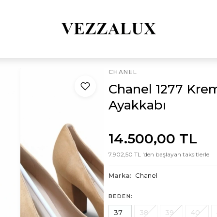
CHANEL
Chanel 1277 Kre
Ayakkabı
14.500,00 TL
7.902,50 TL 'den başlayan taksitlerle
Marka:
Chanel
BEDEN:
37
38
39
40