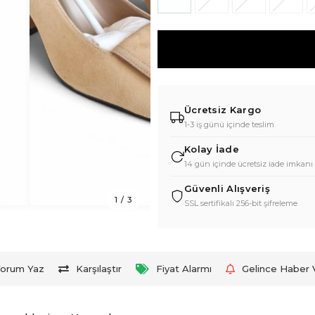
Ücretsiz Kargo
1-3 iş günü içinde teslim
Kolay İade
14 gün içinde ücretsiz iade imkanı
Güvenli Alışveriş
1
/
3
SSL sertifikalı 256-bit şifreleme
orum Yaz
Karşılaştır
Fiyat Alarmı
Gelince Haber 