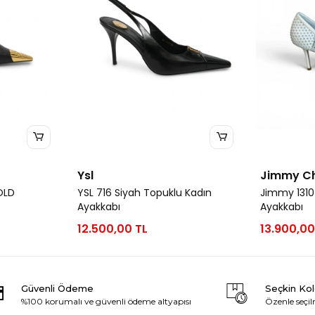
Ysl
Jimmy C
OLD
YSL 716 Siyah Topuklu Kadın
Jimmy 1310
Ayakkabı
Ayakkabı
12.500,00 TL
13.900,00
Güvenli Ödeme
Seçkin Ko
%100 korumalı ve güvenli ödeme altyapısı
Özenle seçil