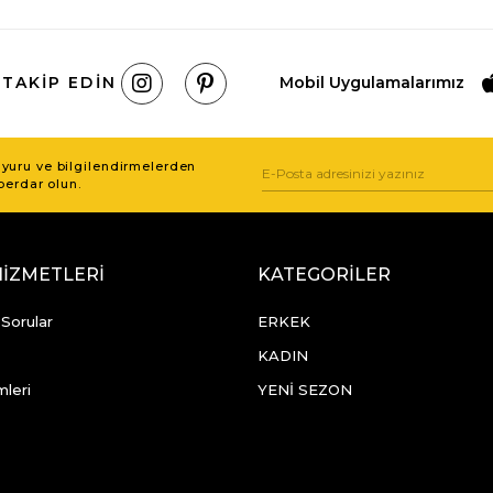
 TAKIP EDIN
Mobil Uygulamalarımız
uru ve bilgilendirmelerden
berdar olun.
HİZMETLERİ
KATEGORİLER
 Sorular
ERKEK
KADIN
mleri
YENİ SEZON