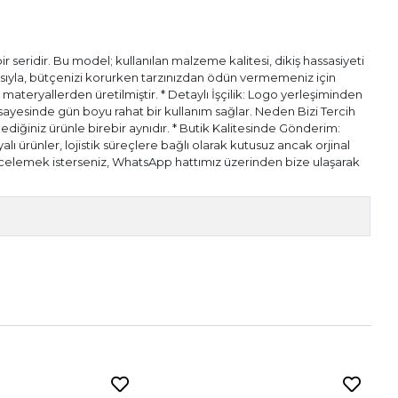
 seridir. Bu model; kullanılan malzeme kalitesi, dikiş hassasiyeti
pısıyla, bütçenizi korurken tarzınızdan ödün vermemeniz için
l materyallerden üretilmiştir. * Detaylı İşçilik: Logo yerleşiminden
ı sayesinde gün boyu rahat bir kullanım sağlar. Neden Bizi Tercih
diğiniz ürünle birebir aynıdır. * Butik Kalitesinde Gönderim:
alı ürünler, lojistik süreçlere bağlı olarak kutusuz ancak orjinal
n incelemek isterseniz, WhatsApp hattımız üzerinden bize ulaşarak