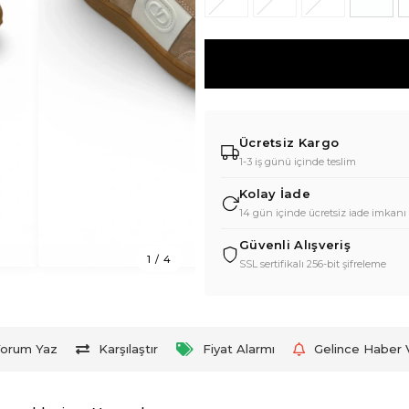
Ücretsiz Kargo
1-3 iş günü içinde teslim
Kolay İade
14 gün içinde ücretsiz iade imkanı
Güvenli Alışveriş
1
/
4
SSL sertifikalı 256-bit şifreleme
orum Yaz
Karşılaştır
Fiyat Alarmı
Gelince Haber 