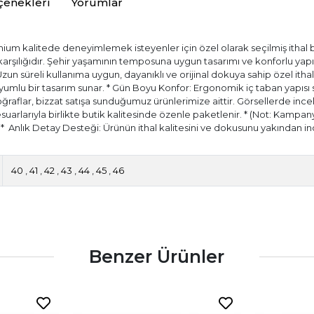
çenekleri
Yorumlar
ium kalitede deneyimlemek isteyenler için özel olarak seçilmiş ithal bir
) karşılığıdır. Şehir yaşamının temposuna uygun tasarımı ve konforlu ya
 Uzun süreli kullanıma uygun, dayanıklı ve orijinal dokuya sahip özel itha
ir uyumlu bir tasarım sunar. * Gün Boyu Konfor: Ergonomik iç taban yapıs
aflar, bizzat satışa sunduğumuz ürünlerimize aittir. Görsellerde incele
esuarlarıyla birlikte butik kalitesinde özenle paketlenir. * (Not: Kampany
.) * ⁠ Anlık Detay Desteği: Ürünün ithal kalitesini ve dokusunu yakında
40
,
41
,
42
,
43
,
44
,
45
,
46
Benzer Ürünler