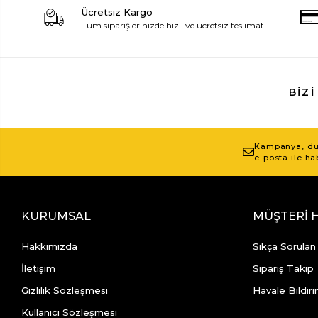
Ücretsiz Kargo
Tüm siparişlerinizde hızlı ve ücretsiz teslimat
BIZI
Kampanya, duy
e-posta ile ha
KURUMSAL
MÜŞTERİ 
Hakkımızda
Sıkça Sorulan
İletişim
Sipariş Takip
Gizlilik Sözleşmesi
Havale Bildiri
Kullanıcı Sözleşmesi