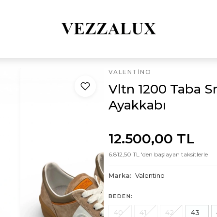
VALENTINO
Vltn 1200 Taba S
Ayakkabı
12.500,00 TL
6.812,50 TL 'den başlayan taksitlerle
Marka:
Valentino
BEDEN:
40
41
42
43