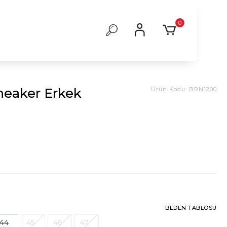
0
neaker Erkek
Ürün Kodu:
BRN1200
BEDEN TABLOSU
44
45
46
47