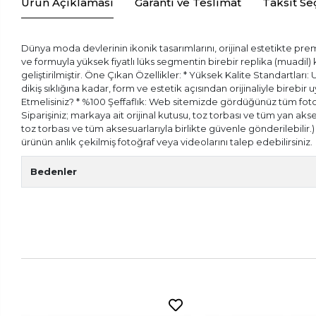
Ürün Açıklaması
Garanti ve Teslimat
Taksit Se
Dünya moda devlerinin ikonik tasarımlarını, orijinal estetikte prem
ve formuyla yüksek fiyatlı lüks segmentin birebir replika (muadil
geliştirilmiştir. Öne Çıkan Özellikler: * Yüksek Kalite Standartları:
dikiş sıklığına kadar, form ve estetik açısından orijinaliyle bireb
Etmelisiniz? * %100 Şeffaflık: Web sitemizde gördüğünüz tüm fotoğr
Siparişiniz; markaya ait orijinal kutusu, toz torbası ve tüm yan aks
toz torbası ve tüm aksesuarlarıyla birlikte güvenle gönderilebilir
ürünün anlık çekilmiş fotoğraf veya videolarını talep edebilirsiniz.
Bedenler