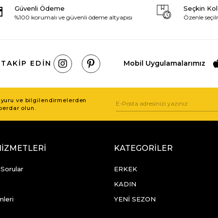
Güvenli Ödeme
Seçkin Ko
%100 korumalı ve güvenli ödeme altyapısı
Özenle seçil
 TAKIP EDIN
Mobil Uygulamalarımız
uru ve bilgilendirmelerden
berdar olun.
HİZMETLERİ
KATEGORİLER
 Sorular
ERKEK
KADIN
mleri
YENİ SEZON