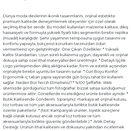
Dünya moda devlerinin ikonik tasarımlarını, orijinal estetikte
premium kalitede deneyimlemek isteyenler için özel olarak
seçilmiş ithal bir seridir. Bu model; kullanılan malzeme kalitesi, dikiş
hassasiyeti ve formuyla yüksek fiyatlı lüks segmentin birebir replika
(muadil) karşılığıdır. Şehir yaşamının temposuna uygun tasarımı ve
konforlu yapısıyla, bütçenizi korurken tarzınızdan ödün
vermemeniz için geliştirilmiştir. Öne Çıkan Özellikler: * Yüksek
Kalite Standartları: Uzun süreli kullanıma uygun, dayanıklı ve orijinal
dokuya sahip özel ithal materyallerden üretilmiştir. * Detaylı İşçilik:
Logo yerleşiminden dikiş sıklığına kadar, form ve estetik açısından
orijinaliyle birebir uyumlu bir tasarım sunar. * Gün Boyu Konfor:
Ergonomik iç taban yapısı sayesinde gün boyu rahat bir kullanım
sağlar. Neden Bizi Tercih Etmelisiniz? * %100 Şeffaflık: Web
sitemizde gördüğünüz tüm fotoğraflar, bizzat satışa sunduğumuz
ürünlerimize aittir. Görsellerde incelediğiniz ürünle birebir aynıdır. *
Butik Kalitesinde Gönderim: Siparişiniz; markaya ait orijinal kutusu,
toz torbası ve tüm yan aksesuarlarıyla birlikte butik kalitesinde
özenle paketlenir. * (Not: Kampanyalı ürünler, lojistik süreçlere
bağlı olarak kutusuz ancak orjinal toz torbası ve tüm
aksesuarlarıyla birlikte güvenle gönderilebilir.) * ⁠ Anlık Detay
Desteği: Ürünün ithal kalitesini ve dokusunu yakından incelemek