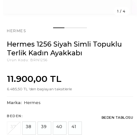
1
/
4
HERMES
Hermes 1256 Siyah Simli Topuklu
Terlik Kadın Ayakkabı
Ürün Kodu:
BRN1256
11.900,00 TL
6.485,50 TL 'den başlayan taksitlerle
Marka:
Hermes
BEDEN:
BEDEN TABLOSU
37
38
39
40
41