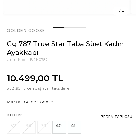
1
/
4
GOLDEN GOOSE
Gg 787 True Star Taba Süet Kadın
Ayakkabı
Ürün Kodu:
BRN0787
10.499,00 TL
5.721,95 TL 'den başlayan taksitlerle
Marka:
Golden Goose
BEDEN:
BEDEN TABLOSU
37
38
39
40
41