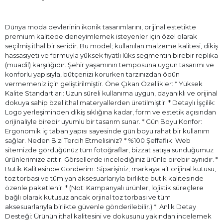
Dünya moda devlerinin ikonik tasarımlarını, orijinal estetikte
premium kalitede deneyimlemek isteyenler için özel olarak
seçilmiş ithal bir seridir. Bu model; kullanılan malzeme kalitesi, dikiş
hassasiyeti ve formuyla yüksek fiyatlı lüks segmentin birebir replika
(muadil) karşılığıdır. Şehir yaşamının temposuna uygun tasarımı ve
konforlu yapısıyla, bütçenizi korurken tarzınızdan ödün
vermemeniz için geliştirilmiştir. Öne Çıkan Özellikler: * Yüksek
Kalite Standartları: Uzun süreli kullanıma uygun, dayanıklı ve orijinal
dokuya sahip özel ithal materyallerden üretilmiştir. * Detaylı İşçilik:
Logo yerleşiminden dikiş sıklığına kadar, form ve estetik açısından
orijinaliyle birebir uyumlu bir tasarım sunar. * Gün Boyu Konfor:
Ergonomik iç taban yapısı sayesinde gün boyu rahat bir kullanım
sağlar. Neden Bizi Tercih Etmelisiniz? * %100 Şeffaflık: Web
sitemizde gördüğünüz tüm fotoğraflar, bizzat satışa sunduğumuz
ürünlerimize aittir. Görsellerde incelediğiniz ürünle birebir aynıdır. *
Butik Kalitesinde Gönderim: Siparişiniz; markaya ait orijinal kutusu,
toz torbası ve tüm yan aksesuarlarıyla birlikte butik kalitesinde
özenle paketlenir. * (Not: Kampanyalı ürünler, lojistik süreçlere
bağlı olarak kutusuz ancak orjinal toz torbası ve tüm
aksesuarlarıyla birlikte güvenle gönderilebilir.) * ⁠ Anlık Detay
Desteği: Ürünün ithal kalitesini ve dokusunu yakından incelemek