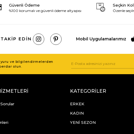
Güvenli Ödeme
Seçkin Ko
%100 korumalı ve güvenli ödeme altyapısı
Özenle seçil
 TAKIP EDIN
Mobil Uygulamalarımız
uru ve bilgilendirmelerden
berdar olun.
HİZMETLERİ
KATEGORİLER
 Sorular
ERKEK
KADIN
mleri
YENİ SEZON