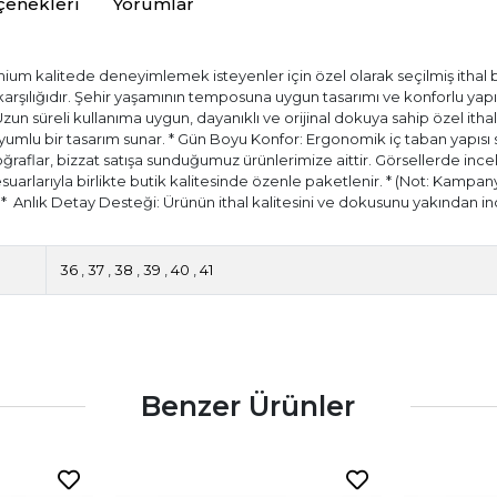
çenekleri
Yorumlar
ium kalitede deneyimlemek isteyenler için özel olarak seçilmiş ithal bir
) karşılığıdır. Şehir yaşamının temposuna uygun tasarımı ve konforlu ya
 Uzun süreli kullanıma uygun, dayanıklı ve orijinal dokuya sahip özel itha
ir uyumlu bir tasarım sunar. * Gün Boyu Konfor: Ergonomik iç taban yapıs
aflar, bizzat satışa sunduğumuz ürünlerimize aittir. Görsellerde incele
esuarlarıyla birlikte butik kalitesinde özenle paketlenir. * (Not: Kampany
.) * ⁠ Anlık Detay Desteği: Ürünün ithal kalitesini ve dokusunu yakında
36
,
37
,
38
,
39
,
40
,
41
Benzer Ürünler