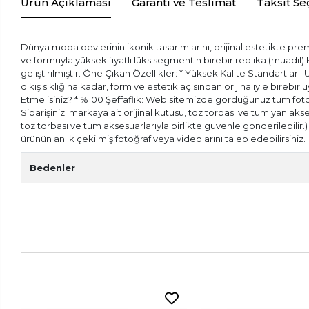
Ürün Açıklaması
Garanti ve Teslimat
Taksit Se
Dünya moda devlerinin ikonik tasarımlarını, orijinal estetikte prem
ve formuyla yüksek fiyatlı lüks segmentin birebir replika (muadil
geliştirilmiştir. Öne Çıkan Özellikler: * Yüksek Kalite Standartları:
dikiş sıklığına kadar, form ve estetik açısından orijinaliyle bireb
Etmelisiniz? * %100 Şeffaflık: Web sitemizde gördüğünüz tüm fotoğr
Siparişiniz; markaya ait orijinal kutusu, toz torbası ve tüm yan aks
toz torbası ve tüm aksesuarlarıyla birlikte güvenle gönderilebilir
ürünün anlık çekilmiş fotoğraf veya videolarını talep edebilirsiniz.
Bedenler