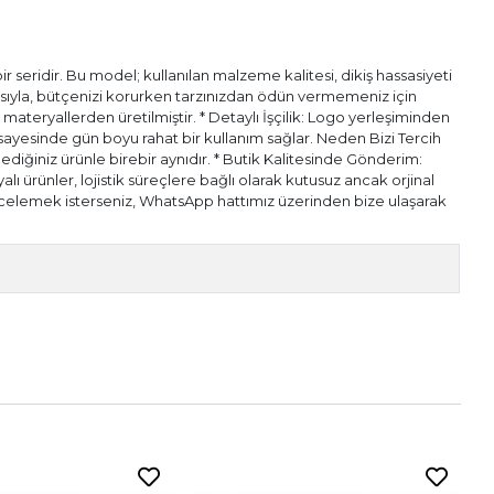
 seridir. Bu model; kullanılan malzeme kalitesi, dikiş hassasiyeti
pısıyla, bütçenizi korurken tarzınızdan ödün vermemeniz için
l materyallerden üretilmiştir. * Detaylı İşçilik: Logo yerleşiminden
ı sayesinde gün boyu rahat bir kullanım sağlar. Neden Bizi Tercih
diğiniz ürünle birebir aynıdır. * Butik Kalitesinde Gönderim:
alı ürünler, lojistik süreçlere bağlı olarak kutusuz ancak orjinal
n incelemek isterseniz, WhatsApp hattımız üzerinden bize ulaşarak