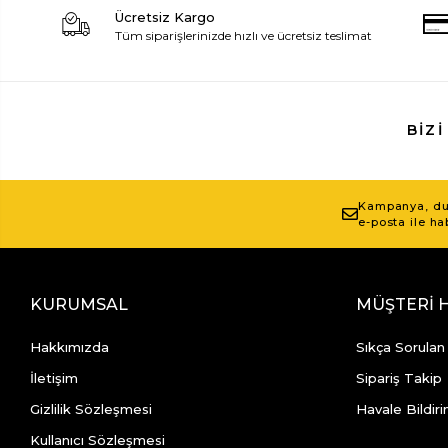
Ücretsiz Kargo
Tüm siparişlerinizde hızlı ve ücretsiz teslimat
BIZI
Kampanya, duy
e-posta ile ha
KURUMSAL
MÜŞTERİ 
Hakkımızda
Sıkça Sorulan
İletişim
Sipariş Takip
Gizlilik Sözleşmesi
Havale Bildiri
Kullanıcı Sözleşmesi