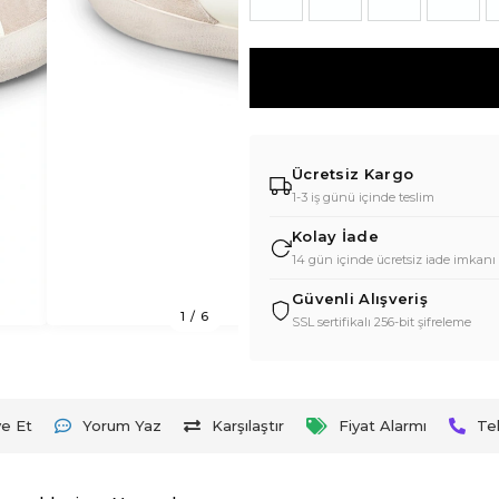
Ücretsiz Kargo
1-3 iş günü içinde teslim
Kolay İade
14 gün içinde ücretsiz iade imkanı
Güvenli Alışveriş
1
/
6
SSL sertifikalı 256-bit şifreleme
ye Et
Yorum Yaz
Karşılaştır
Fiyat Alarmı
Te