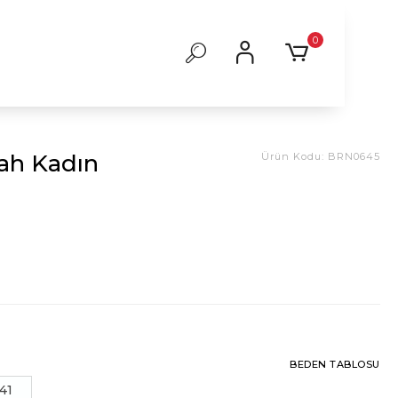
0
yah Kadın
Ürün Kodu:
BRN0645
BEDEN TABLOSU
41