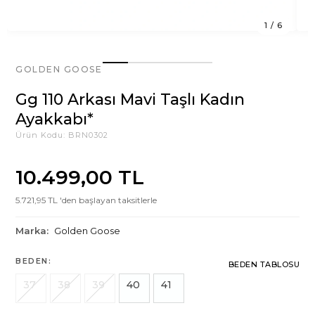
1
/
6
GOLDEN GOOSE
Gg 110 Arkası Mavi Taşlı Kadın
Ayakkabı*
Ürün Kodu:
BRN0302
10.499,00 TL
5.721,95 TL 'den başlayan taksitlerle
Marka:
Golden Goose
BEDEN:
BEDEN TABLOSU
37
38
39
40
41