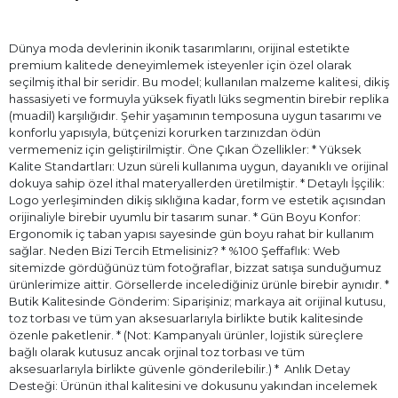
Dünya moda devlerinin ikonik tasarımlarını, orijinal estetikte
premium kalitede deneyimlemek isteyenler için özel olarak
seçilmiş ithal bir seridir. Bu model; kullanılan malzeme kalitesi, dikiş
hassasiyeti ve formuyla yüksek fiyatlı lüks segmentin birebir replika
(muadil) karşılığıdır. Şehir yaşamının temposuna uygun tasarımı ve
konforlu yapısıyla, bütçenizi korurken tarzınızdan ödün
vermemeniz için geliştirilmiştir. Öne Çıkan Özellikler: * Yüksek
Kalite Standartları: Uzun süreli kullanıma uygun, dayanıklı ve orijinal
dokuya sahip özel ithal materyallerden üretilmiştir. * Detaylı İşçilik:
Logo yerleşiminden dikiş sıklığına kadar, form ve estetik açısından
orijinaliyle birebir uyumlu bir tasarım sunar. * Gün Boyu Konfor:
Ergonomik iç taban yapısı sayesinde gün boyu rahat bir kullanım
sağlar. Neden Bizi Tercih Etmelisiniz? * %100 Şeffaflık: Web
sitemizde gördüğünüz tüm fotoğraflar, bizzat satışa sunduğumuz
ürünlerimize aittir. Görsellerde incelediğiniz ürünle birebir aynıdır. *
Butik Kalitesinde Gönderim: Siparişiniz; markaya ait orijinal kutusu,
toz torbası ve tüm yan aksesuarlarıyla birlikte butik kalitesinde
özenle paketlenir. * (Not: Kampanyalı ürünler, lojistik süreçlere
bağlı olarak kutusuz ancak orjinal toz torbası ve tüm
aksesuarlarıyla birlikte güvenle gönderilebilir.) * ⁠ Anlık Detay
Desteği: Ürünün ithal kalitesini ve dokusunu yakından incelemek