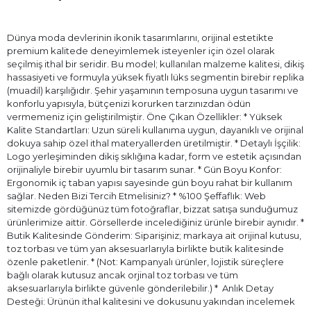
Dünya moda devlerinin ikonik tasarımlarını, orijinal estetikte
premium kalitede deneyimlemek isteyenler için özel olarak
seçilmiş ithal bir seridir. Bu model; kullanılan malzeme kalitesi, dikiş
hassasiyeti ve formuyla yüksek fiyatlı lüks segmentin birebir replika
(muadil) karşılığıdır. Şehir yaşamının temposuna uygun tasarımı ve
konforlu yapısıyla, bütçenizi korurken tarzınızdan ödün
vermemeniz için geliştirilmiştir. Öne Çıkan Özellikler: * Yüksek
Kalite Standartları: Uzun süreli kullanıma uygun, dayanıklı ve orijinal
dokuya sahip özel ithal materyallerden üretilmiştir. * Detaylı İşçilik:
Logo yerleşiminden dikiş sıklığına kadar, form ve estetik açısından
orijinaliyle birebir uyumlu bir tasarım sunar. * Gün Boyu Konfor:
Ergonomik iç taban yapısı sayesinde gün boyu rahat bir kullanım
sağlar. Neden Bizi Tercih Etmelisiniz? * %100 Şeffaflık: Web
sitemizde gördüğünüz tüm fotoğraflar, bizzat satışa sunduğumuz
ürünlerimize aittir. Görsellerde incelediğiniz ürünle birebir aynıdır. *
Butik Kalitesinde Gönderim: Siparişiniz; markaya ait orijinal kutusu,
toz torbası ve tüm yan aksesuarlarıyla birlikte butik kalitesinde
özenle paketlenir. * (Not: Kampanyalı ürünler, lojistik süreçlere
bağlı olarak kutusuz ancak orjinal toz torbası ve tüm
aksesuarlarıyla birlikte güvenle gönderilebilir.) * ⁠ Anlık Detay
Desteği: Ürünün ithal kalitesini ve dokusunu yakından incelemek