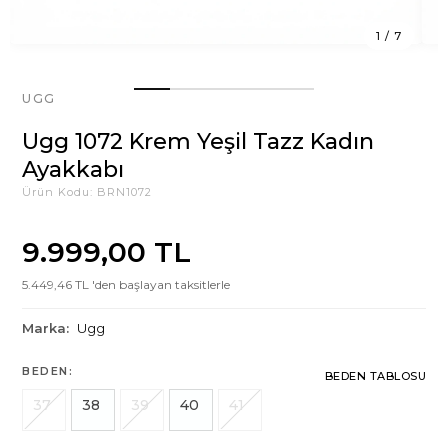
1
/
7
UGG
Ugg 1072 Krem Yeşil Tazz Kadın
Ayakkabı
Ürün Kodu:
BRN1072
9.999,00 TL
5.449,46 TL 'den başlayan taksitlerle
Marka:
Ugg
BEDEN:
BEDEN TABLOSU
37
38
39
40
41