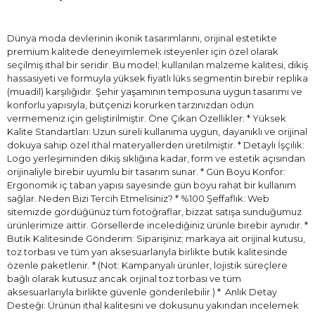
Dünya moda devlerinin ikonik tasarımlarını, orijinal estetikte
premium kalitede deneyimlemek isteyenler için özel olarak
seçilmiş ithal bir seridir. Bu model; kullanılan malzeme kalitesi, dikiş
hassasiyeti ve formuyla yüksek fiyatlı lüks segmentin birebir replika
(muadil) karşılığıdır. Şehir yaşamının temposuna uygun tasarımı ve
konforlu yapısıyla, bütçenizi korurken tarzınızdan ödün
vermemeniz için geliştirilmiştir. Öne Çıkan Özellikler: * Yüksek
Kalite Standartları: Uzun süreli kullanıma uygun, dayanıklı ve orijinal
dokuya sahip özel ithal materyallerden üretilmiştir. * Detaylı İşçilik:
Logo yerleşiminden dikiş sıklığına kadar, form ve estetik açısından
orijinaliyle birebir uyumlu bir tasarım sunar. * Gün Boyu Konfor:
Ergonomik iç taban yapısı sayesinde gün boyu rahat bir kullanım
sağlar. Neden Bizi Tercih Etmelisiniz? * %100 Şeffaflık: Web
sitemizde gördüğünüz tüm fotoğraflar, bizzat satışa sunduğumuz
ürünlerimize aittir. Görsellerde incelediğiniz ürünle birebir aynıdır. *
Butik Kalitesinde Gönderim: Siparişiniz; markaya ait orijinal kutusu,
toz torbası ve tüm yan aksesuarlarıyla birlikte butik kalitesinde
özenle paketlenir. * (Not: Kampanyalı ürünler, lojistik süreçlere
bağlı olarak kutusuz ancak orjinal toz torbası ve tüm
aksesuarlarıyla birlikte güvenle gönderilebilir.) * ⁠ Anlık Detay
Desteği: Ürünün ithal kalitesini ve dokusunu yakından incelemek