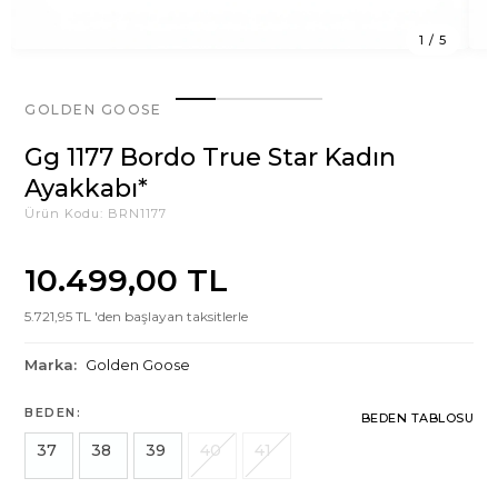
1
/
5
GOLDEN GOOSE
Gg 1177 Bordo True Star Kadın
Ayakkabı*
Ürün Kodu:
BRN1177
10.499,00 TL
5.721,95 TL 'den başlayan taksitlerle
Marka:
Golden Goose
BEDEN:
BEDEN TABLOSU
37
38
39
40
41