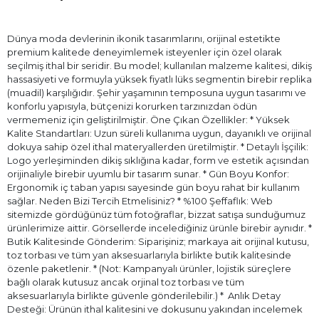
Dünya moda devlerinin ikonik tasarımlarını, orijinal estetikte
premium kalitede deneyimlemek isteyenler için özel olarak
seçilmiş ithal bir seridir. Bu model; kullanılan malzeme kalitesi, dikiş
hassasiyeti ve formuyla yüksek fiyatlı lüks segmentin birebir replika
(muadil) karşılığıdır. Şehir yaşamının temposuna uygun tasarımı ve
konforlu yapısıyla, bütçenizi korurken tarzınızdan ödün
vermemeniz için geliştirilmiştir. Öne Çıkan Özellikler: * Yüksek
Kalite Standartları: Uzun süreli kullanıma uygun, dayanıklı ve orijinal
dokuya sahip özel ithal materyallerden üretilmiştir. * Detaylı İşçilik:
Logo yerleşiminden dikiş sıklığına kadar, form ve estetik açısından
orijinaliyle birebir uyumlu bir tasarım sunar. * Gün Boyu Konfor:
Ergonomik iç taban yapısı sayesinde gün boyu rahat bir kullanım
sağlar. Neden Bizi Tercih Etmelisiniz? * %100 Şeffaflık: Web
sitemizde gördüğünüz tüm fotoğraflar, bizzat satışa sunduğumuz
ürünlerimize aittir. Görsellerde incelediğiniz ürünle birebir aynıdır. *
Butik Kalitesinde Gönderim: Siparişiniz; markaya ait orijinal kutusu,
toz torbası ve tüm yan aksesuarlarıyla birlikte butik kalitesinde
özenle paketlenir. * (Not: Kampanyalı ürünler, lojistik süreçlere
bağlı olarak kutusuz ancak orjinal toz torbası ve tüm
aksesuarlarıyla birlikte güvenle gönderilebilir.) * ⁠ Anlık Detay
Desteği: Ürünün ithal kalitesini ve dokusunu yakından incelemek