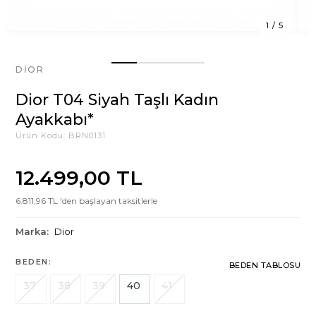
1
/
5
DIOR
Dior T04 Siyah Taşlı Kadın
Ayakkabı*
Ürün Kodu:
BRN0131
12.499,00 TL
6.811,96 TL 'den başlayan taksitlerle
Marka:
Dior
BEDEN:
BEDEN TABLOSU
37
38
39
40
41