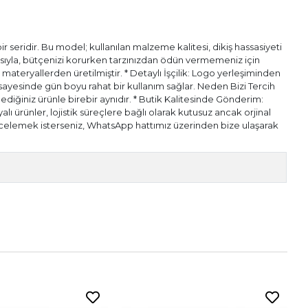
 seridir. Bu model; kullanılan malzeme kalitesi, dikiş hassasiyeti
pısıyla, bütçenizi korurken tarzınızdan ödün vermemeniz için
l materyallerden üretilmiştir. * Detaylı İşçilik: Logo yerleşiminden
ı sayesinde gün boyu rahat bir kullanım sağlar. Neden Bizi Tercih
diğiniz ürünle birebir aynıdır. * Butik Kalitesinde Gönderim:
alı ürünler, lojistik süreçlere bağlı olarak kutusuz ancak orjinal
n incelemek isterseniz, WhatsApp hattımız üzerinden bize ulaşarak