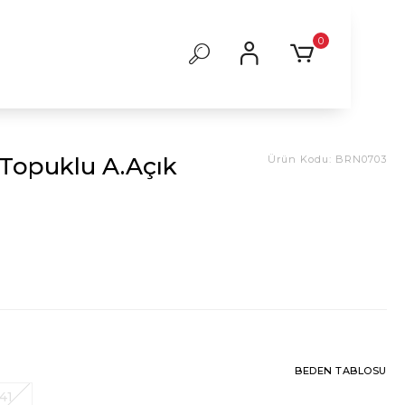
0
Topuklu A.Açık
Ürün Kodu:
BRN0703
BEDEN TABLOSU
41