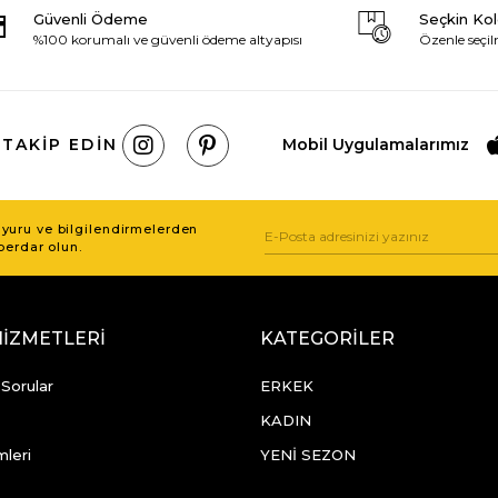
Güvenli Ödeme
Seçkin Ko
%100 korumalı ve güvenli ödeme altyapısı
Özenle seçil
 TAKIP EDIN
Mobil Uygulamalarımız
uru ve bilgilendirmelerden
berdar olun.
HİZMETLERİ
KATEGORİLER
 Sorular
ERKEK
KADIN
mleri
YENİ SEZON