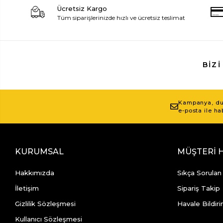
Ücretsiz Kargo
Tüm siparişlerinizde hızlı ve ücretsiz teslimat
BIZI
Kampanya, duy
e-posta ile ha
KURUMSAL
MÜŞTERİ 
Hakkımızda
Sıkça Sorulan
İletişim
Sipariş Takip
Gizlilik Sözleşmesi
Havale Bildiri
Kullanıcı Sözleşmesi