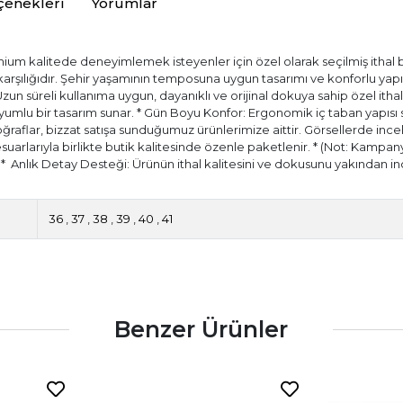
çenekleri
Yorumlar
ium kalitede deneyimlemek isteyenler için özel olarak seçilmiş ithal bir
) karşılığıdır. Şehir yaşamının temposuna uygun tasarımı ve konforlu ya
 Uzun süreli kullanıma uygun, dayanıklı ve orijinal dokuya sahip özel itha
ir uyumlu bir tasarım sunar. * Gün Boyu Konfor: Ergonomik iç taban yapıs
aflar, bizzat satışa sunduğumuz ürünlerimize aittir. Görsellerde incele
esuarlarıyla birlikte butik kalitesinde özenle paketlenir. * (Not: Kampany
.) * ⁠ Anlık Detay Desteği: Ürünün ithal kalitesini ve dokusunu yakında
36
,
37
,
38
,
39
,
40
,
41
Benzer Ürünler