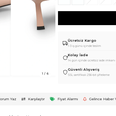
Ücretsiz Kargo
1-3 iş günü içinde teslim
Kolay İade
14 gün içinde ücretsiz iade imkanı
Güvenli Alışveriş
1
/
6
SSL sertifikalı 256-bit şifreleme
orum Yaz
Karşılaştır
Fiyat Alarmı
Gelince Haber 