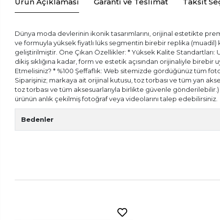
Ürün Açıklaması
Garanti ve Teslimat
Taksit Se
Dünya moda devlerinin ikonik tasarımlarını, orijinal estetikte prem
ve formuyla yüksek fiyatlı lüks segmentin birebir replika (muadil
geliştirilmiştir. Öne Çıkan Özellikler: * Yüksek Kalite Standartları:
dikiş sıklığına kadar, form ve estetik açısından orijinaliyle bireb
Etmelisiniz? * %100 Şeffaflık: Web sitemizde gördüğünüz tüm fotoğr
Siparişiniz; markaya ait orijinal kutusu, toz torbası ve tüm yan aks
toz torbası ve tüm aksesuarlarıyla birlikte güvenle gönderilebilir
ürünün anlık çekilmiş fotoğraf veya videolarını talep edebilirsiniz.
Bedenler