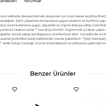
çenekleri
Yorumlar
ium kalitede deneyimlemek isteyenler için özel olarak seçilmiş ithal bir
) karşılığıdır. Şehir yaşamının temposuna uygun tasarımı ve konforlu ya
 Uzun süreli kullanıma uygun, dayanıklı ve orijinal dokuya sahip özel itha
ir uyumlu bir tasarım sunar. * Gün Boyu Konfor: Ergonomik iç taban yapıs
aflar, bizzat satışa sunduğumuz ürünlerimize aittir. Görsellerde incele
esuarlarıyla birlikte butik kalitesinde özenle paketlenir. * (Not: Kampany
.) * ⁠ Anlık Detay Desteği: Ürünün ithal kalitesini ve dokusunu yakında
Benzer Ürünler