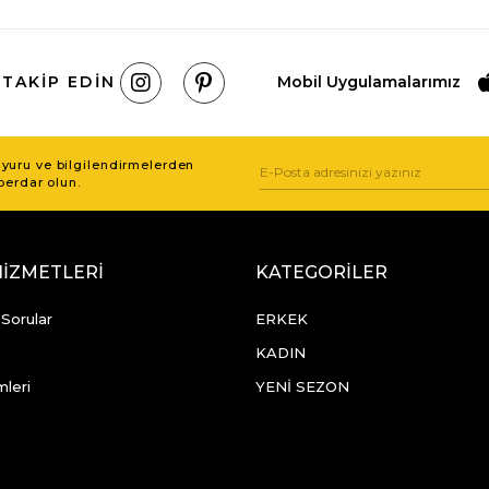
 TAKIP EDIN
Mobil Uygulamalarımız
uru ve bilgilendirmelerden
berdar olun.
HİZMETLERİ
KATEGORİLER
 Sorular
ERKEK
KADIN
mleri
YENİ SEZON