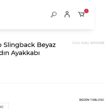
0
o Slingback Beyaz
Ürün Kodu:
BRN1288
adın Ayakkabı
BEDEN TABLOSU
41