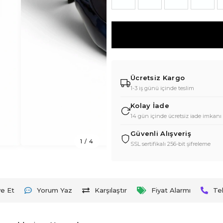
Ücretsiz Kargo
1-3 iş günü içinde teslim
Kolay İade
14 gün içinde ücretsiz iade imkanı
Güvenli Alışveriş
1
/
4
SSL sertifikalı 256-bit şifreleme
ye Et
Yorum Yaz
Karşılaştır
Fiyat Alarmı
Te