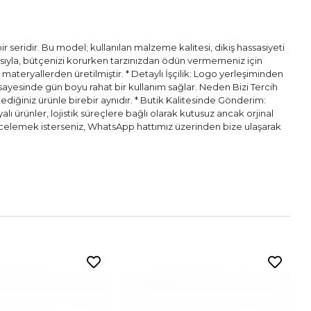
 seridir. Bu model; kullanılan malzeme kalitesi, dikiş hassasiyeti
pısıyla, bütçenizi korurken tarzınızdan ödün vermemeniz için
l materyallerden üretilmiştir. * Detaylı İşçilik: Logo yerleşiminden
ı sayesinde gün boyu rahat bir kullanım sağlar. Neden Bizi Tercih
diğiniz ürünle birebir aynıdır. * Butik Kalitesinde Gönderim:
alı ürünler, lojistik süreçlere bağlı olarak kutusuz ancak orjinal
n incelemek isterseniz, WhatsApp hattımız üzerinden bize ulaşarak