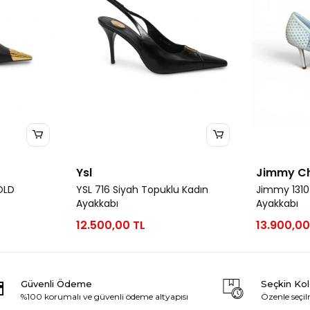
Ysl
Jimmy C
OLD
YSL 716 Siyah Topuklu Kadın
Jimmy 1310
Ayakkabı
Ayakkabı
12.500,00 TL
13.900,00
Güvenli Ödeme
Seçkin Ko
%100 korumalı ve güvenli ödeme altyapısı
Özenle seçil