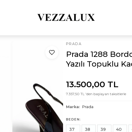
PRADA
Prada 1288 Bord
Yazılı Topuklu K
13.500,00 TL
7.357,50 TL 'den başlayan taksitlerle
Marka:
Prada
BEDEN:
37
38
39
40