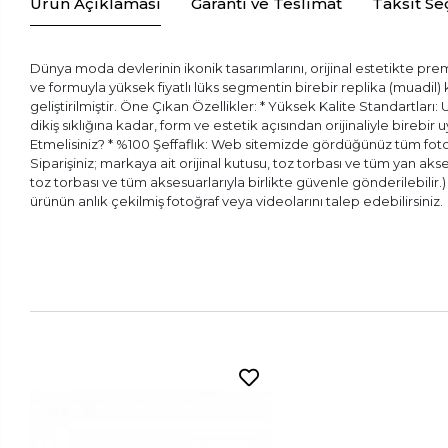
Ürün Açıklaması
Garanti ve Teslimat
Taksit Se
Dünya moda devlerinin ikonik tasarımlarını, orijinal estetikte prem
ve formuyla yüksek fiyatlı lüks segmentin birebir replika (muadil
geliştirilmiştir. Öne Çıkan Özellikler: * Yüksek Kalite Standartları:
dikiş sıklığına kadar, form ve estetik açısından orijinaliyle bireb
Etmelisiniz? * %100 Şeffaflık: Web sitemizde gördüğünüz tüm fotoğr
Siparişiniz; markaya ait orijinal kutusu, toz torbası ve tüm yan aks
toz torbası ve tüm aksesuarlarıyla birlikte güvenle gönderilebilir
ürünün anlık çekilmiş fotoğraf veya videolarını talep edebilirsiniz.