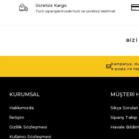
Ücretsiz Kargo
Tüm siparişlerinizde hızlı ve ücretsiz teslimat
BIZI
Kampanya, duy
e-posta ile ha
KURUMSAL
MÜŞTERİ 
Hakkımızda
Sıkça Sorulan
İletişim
Sipariş Takip
Gizlilik Sözleşmesi
Havale Bildiri
Kullanıcı Sözleşmesi