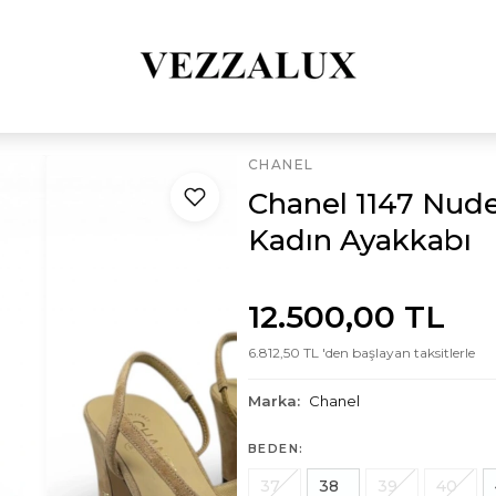
CHANEL
Chanel 1147 Nud
Kadın Ayakkabı
12.500,00 TL
6.812,50 TL 'den başlayan taksitlerle
Marka:
Chanel
BEDEN:
37
38
39
40