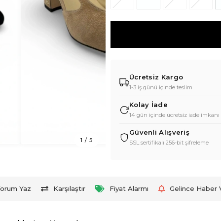
Ücretsiz Kargo
1-3 iş günü içinde teslim
Kolay İade
14 gün içinde ücretsiz iade imkanı
Güvenli Alışveriş
1
/
5
SSL sertifikalı 256-bit şifreleme
orum Yaz
Karşılaştır
Fiyat Alarmı
Gelince Haber 