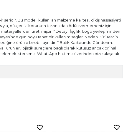
 seridir. Bu model; kullanılan malzeme kalitesi, dikiş hassasiyeti
pısıyla, bütçenizi korurken tarzınızdan ödün vermemeniz için
l materyallerden üretilmiştir. * Detaylı İşçilik: Logo yerleşiminden
ı sayesinde gün boyu rahat bir kullanım sağlar. Neden Bizi Tercih
diğiniz ürünle birebir aynıdır. * Butik Kalitesinde Gönderim:
alı ürünler, lojistik süreçlere bağlı olarak kutusuz ancak orjinal
n incelemek isterseniz, WhatsApp hattımız üzerinden bize ulaşarak