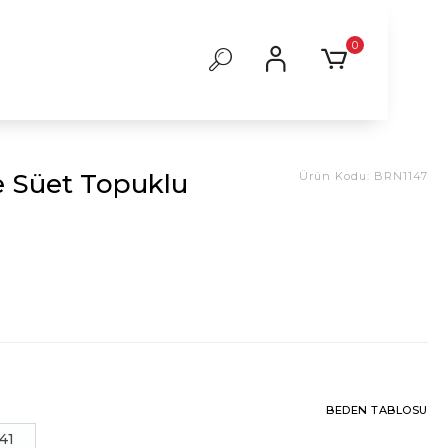
0
e Süet Topuklu
Ürün Kodu:
BRN1147
BEDEN TABLOSU
41