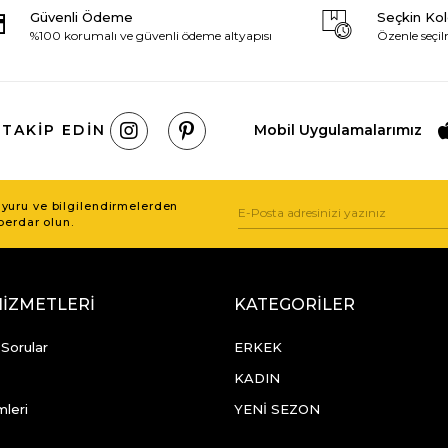
Güvenli Ödeme
Seçkin Ko
%100 korumalı ve güvenli ödeme altyapısı
Özenle seçil
 TAKIP EDIN
Mobil Uygulamalarımız
uru ve bilgilendirmelerden
berdar olun.
HİZMETLERİ
KATEGORİLER
 Sorular
ERKEK
KADIN
mleri
YENİ SEZON