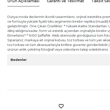
Ürün Açıklaması
Garanti ve Teslimat
Taksit Se
Dünya moda devlerinin ikonik tasarımlarını, orijinal estetikte prem
ve formuyla yüksek fiyatlı lüks segmentin birebir replika (muadil
geliştirilmiştir. Öne Çıkan Özellikler: * Yüksek Kalite Standartları:
dikiş sıklığına kadar, form ve estetik açısından orijinaliyle bireb
Etmelisiniz? * %100 Şeffaflık: Web sitemizde gördüğünüz tüm fotoğr
Siparişiniz; markaya ait orijinal kutusu, toz torbası ve tüm yan aks
toz torbası ve tüm aksesuarlarıyla birlikte güvenle gönderilebilir
ürünün anlık çekilmiş fotoğraf veya videolarını talep edebilirsiniz.
Bedenler