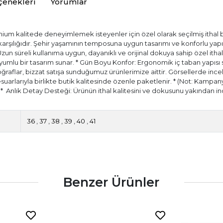
çenekleri
Yorumlar
ium kalitede deneyimlemek isteyenler için özel olarak seçilmiş ithal bir
) karşılığıdır. Şehir yaşamının temposuna uygun tasarımı ve konforlu ya
 Uzun süreli kullanıma uygun, dayanıklı ve orijinal dokuya sahip özel itha
ir uyumlu bir tasarım sunar. * Gün Boyu Konfor: Ergonomik iç taban yapıs
aflar, bizzat satışa sunduğumuz ürünlerimize aittir. Görsellerde incele
esuarlarıyla birlikte butik kalitesinde özenle paketlenir. * (Not: Kampany
.) * ⁠ Anlık Detay Desteği: Ürünün ithal kalitesini ve dokusunu yakında
36
,
37
,
38
,
39
,
40
,
41
Benzer Ürünler