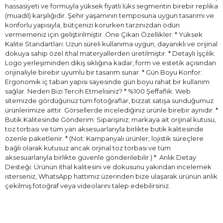
hassasiyeti ve formuyla yüksek fiyatlı lüks segmentin birebir replika
(muadil) karşılığıdır. Şehir yaşamının temposuna uygun tasarımı ve
konforlu yapısıyla, bütçenizi korurken tarzınızdan ödün
vermemeniz için geliştirilmiştir. Öne Çıkan Özellikler: * Yüksek
Kalite Standartları: Uzun süreli kullanıma uygun, dayanıklı ve orijinal
dokuya sahip özel ithal materyallerden üretilmiştir. * Detaylı İşçilik:
Logo yerleşiminden dikiş sıklığına kadar, form ve estetik açısından
orijinaliyle birebir uyumlu bir tasarım sunar. * Gün Boyu Konfor:
Ergonomik iç taban yapısı sayesinde gün boyu rahat bir kullanım
sağlar. Neden Bizi Tercih Etmelisiniz? * %100 Şeffaflık: Web
sitemizde gördüğünüz tüm fotoğraflar, bizzat satışa sunduğumuz
ürünlerimize aittir. Görsellerde incelediğiniz ürünle birebir aynıdır. *
Butik Kalitesinde Gönderim: Siparişiniz; markaya ait orijinal kutusu,
toz torbası ve tüm yan aksesuarlarıyla birlikte butik kalitesinde
özenle paketlenir. * (Not: Kampanyalı ürünler, lojistik süreçlere
bağlı olarak kutusuz ancak orjinal toz torbası ve tüm
aksesuarlarıyla birlikte güvenle gönderilebilir.) * ⁠ Anlık Detay
Desteği: Ürünün ithal kalitesini ve dokusunu yakından incelemek
isterseniz, WhatsApp hattımız üzerinden bize ulaşarak ürünün anlık
çekilmiş fotoğraf veya videolarını talep edebilirsiniz.