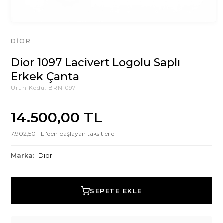
DIOR
Dior 1097 Lacivert Logolu Saplı
Erkek Çanta
Ürün Kodu:
BRN1097
14.500,00 TL
7.902,50 TL 'den başlayan taksitlerle
Marka:
Dior
SEPETE EKLE