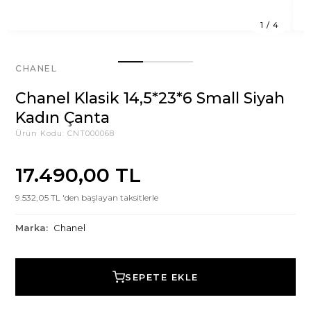
1
/
4
CHANEL
Chanel Klasik 14,5*23*6 Small Siyah
Kadın Çanta
Ürün Kodu:
CNT000068
17.490,00 TL
9.532,05 TL 'den başlayan taksitlerle
Marka:
Chanel
SEPETE EKLE