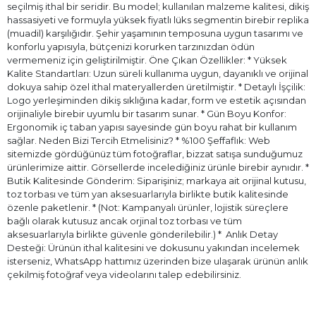
seçilmiş ithal bir seridir. Bu model; kullanılan malzeme kalitesi, dikiş
hassasiyeti ve formuyla yüksek fiyatlı lüks segmentin birebir replika
(muadil) karşılığıdır. Şehir yaşamının temposuna uygun tasarımı ve
konforlu yapısıyla, bütçenizi korurken tarzınızdan ödün
vermemeniz için geliştirilmiştir. Öne Çıkan Özellikler: * Yüksek
Kalite Standartları: Uzun süreli kullanıma uygun, dayanıklı ve orijinal
dokuya sahip özel ithal materyallerden üretilmiştir. * Detaylı İşçilik:
Logo yerleşiminden dikiş sıklığına kadar, form ve estetik açısından
orijinaliyle birebir uyumlu bir tasarım sunar. * Gün Boyu Konfor:
Ergonomik iç taban yapısı sayesinde gün boyu rahat bir kullanım
sağlar. Neden Bizi Tercih Etmelisiniz? * %100 Şeffaflık: Web
sitemizde gördüğünüz tüm fotoğraflar, bizzat satışa sunduğumuz
ürünlerimize aittir. Görsellerde incelediğiniz ürünle birebir aynıdır. *
Butik Kalitesinde Gönderim: Siparişiniz; markaya ait orijinal kutusu,
toz torbası ve tüm yan aksesuarlarıyla birlikte butik kalitesinde
özenle paketlenir. * (Not: Kampanyalı ürünler, lojistik süreçlere
bağlı olarak kutusuz ancak orjinal toz torbası ve tüm
aksesuarlarıyla birlikte güvenle gönderilebilir.) * ⁠ Anlık Detay
Desteği: Ürünün ithal kalitesini ve dokusunu yakından incelemek
isterseniz, WhatsApp hattımız üzerinden bize ulaşarak ürünün anlık
çekilmiş fotoğraf veya videolarını talep edebilirsiniz.