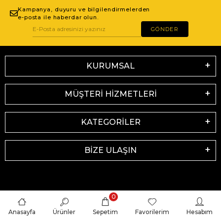
Kampanya, duyuru ve bilgilendirmelerden
e-posta ile haberdar olun.
GÖNDER
KURUMSAL
MÜŞTERİ HİZMETLERİ
KATEGORİLER
BİZE ULAŞIN
0
Anasayfa
Ürünler
Sepetim
Favorilerim
Hesabım