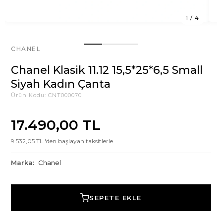
1
/
4
CHANEL
Chanel Klasik 11.12 15,5*25*6,5 Small
Siyah Kadın Çanta
Ürün Kodu:
CNT000070
17.490,00 TL
9.532,05 TL 'den başlayan taksitlerle
Marka:
Chanel
SEPETE EKLE