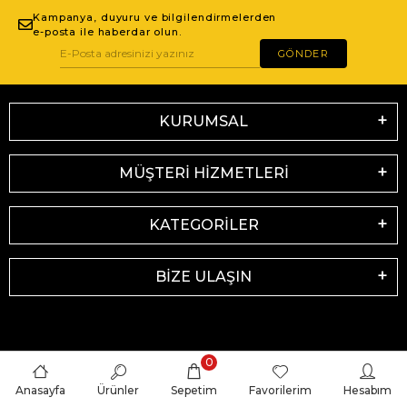
Kampanya, duyuru ve bilgilendirmelerden
e-posta ile haberdar olun.
GÖNDER
KURUMSAL
MÜŞTERİ HİZMETLERİ
KATEGORİLER
BİZE ULAŞIN
0
Anasayfa
Ürünler
Sepetim
Favorilerim
Hesabım