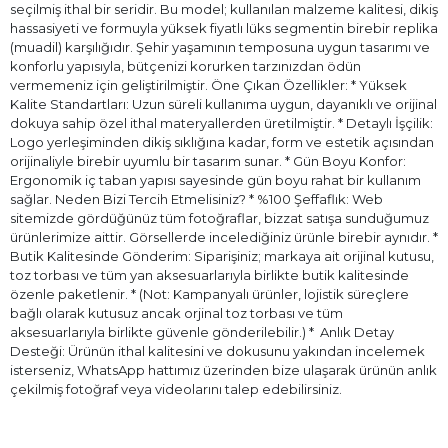
seçilmiş ithal bir seridir. Bu model; kullanılan malzeme kalitesi, dikiş
hassasiyeti ve formuyla yüksek fiyatlı lüks segmentin birebir replika
(muadil) karşılığıdır. Şehir yaşamının temposuna uygun tasarımı ve
konforlu yapısıyla, bütçenizi korurken tarzınızdan ödün
vermemeniz için geliştirilmiştir. Öne Çıkan Özellikler: * Yüksek
Kalite Standartları: Uzun süreli kullanıma uygun, dayanıklı ve orijinal
dokuya sahip özel ithal materyallerden üretilmiştir. * Detaylı İşçilik:
Logo yerleşiminden dikiş sıklığına kadar, form ve estetik açısından
orijinaliyle birebir uyumlu bir tasarım sunar. * Gün Boyu Konfor:
Ergonomik iç taban yapısı sayesinde gün boyu rahat bir kullanım
sağlar. Neden Bizi Tercih Etmelisiniz? * %100 Şeffaflık: Web
sitemizde gördüğünüz tüm fotoğraflar, bizzat satışa sunduğumuz
ürünlerimize aittir. Görsellerde incelediğiniz ürünle birebir aynıdır. *
Butik Kalitesinde Gönderim: Siparişiniz; markaya ait orijinal kutusu,
toz torbası ve tüm yan aksesuarlarıyla birlikte butik kalitesinde
özenle paketlenir. * (Not: Kampanyalı ürünler, lojistik süreçlere
bağlı olarak kutusuz ancak orjinal toz torbası ve tüm
aksesuarlarıyla birlikte güvenle gönderilebilir.) * ⁠ Anlık Detay
Desteği: Ürünün ithal kalitesini ve dokusunu yakından incelemek
isterseniz, WhatsApp hattımız üzerinden bize ulaşarak ürünün anlık
çekilmiş fotoğraf veya videolarını talep edebilirsiniz.