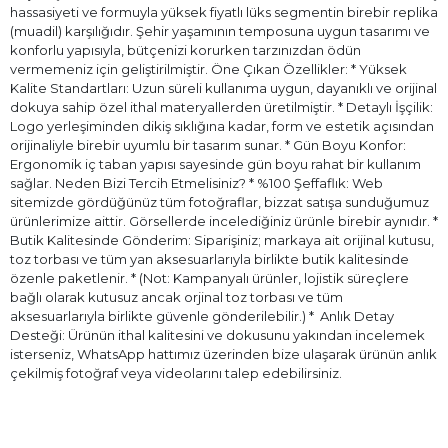
hassasiyeti ve formuyla yüksek fiyatlı lüks segmentin birebir replika
(muadil) karşılığıdır. Şehir yaşamının temposuna uygun tasarımı ve
konforlu yapısıyla, bütçenizi korurken tarzınızdan ödün
vermemeniz için geliştirilmiştir. Öne Çıkan Özellikler: * Yüksek
Kalite Standartları: Uzun süreli kullanıma uygun, dayanıklı ve orijinal
dokuya sahip özel ithal materyallerden üretilmiştir. * Detaylı İşçilik:
Logo yerleşiminden dikiş sıklığına kadar, form ve estetik açısından
orijinaliyle birebir uyumlu bir tasarım sunar. * Gün Boyu Konfor:
Ergonomik iç taban yapısı sayesinde gün boyu rahat bir kullanım
sağlar. Neden Bizi Tercih Etmelisiniz? * %100 Şeffaflık: Web
sitemizde gördüğünüz tüm fotoğraflar, bizzat satışa sunduğumuz
ürünlerimize aittir. Görsellerde incelediğiniz ürünle birebir aynıdır. *
Butik Kalitesinde Gönderim: Siparişiniz; markaya ait orijinal kutusu,
toz torbası ve tüm yan aksesuarlarıyla birlikte butik kalitesinde
özenle paketlenir. * (Not: Kampanyalı ürünler, lojistik süreçlere
bağlı olarak kutusuz ancak orjinal toz torbası ve tüm
aksesuarlarıyla birlikte güvenle gönderilebilir.) * ⁠ Anlık Detay
Desteği: Ürünün ithal kalitesini ve dokusunu yakından incelemek
isterseniz, WhatsApp hattımız üzerinden bize ulaşarak ürünün anlık
çekilmiş fotoğraf veya videolarını talep edebilirsiniz.