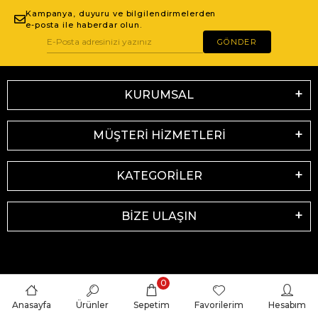
Kampanya, duyuru ve bilgilendirmelerden
e-posta ile haberdar olun.
GÖNDER
KURUMSAL
MÜŞTERİ HİZMETLERİ
KATEGORİLER
BİZE ULAŞIN
0
Anasayfa
Ürünler
Sepetim
Favorilerim
Hesabım