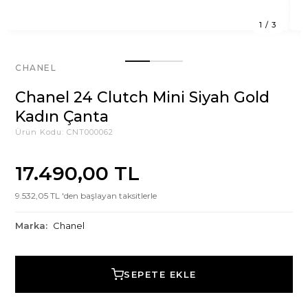
1
/
3
CHANEL
Chanel 24 Clutch Mini Siyah Gold
Kadın Çanta
Ürün Kodu:
CNT000062
17.490,00 TL
9.532,05 TL 'den başlayan taksitlerle
Marka:
Chanel
SEPETE EKLE