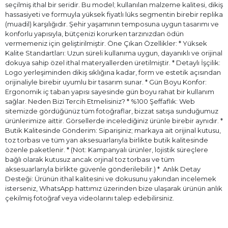
seçilmiş ithal bir seridir. Bu model; kullanılan malzeme kalitesi, dikiş
hassasiyeti ve formuyla yüksek fiyatlı lüks segmentin birebir replika
(muadil) karşılığıdır. Şehir yaşamının temposuna uygun tasarımı ve
konforlu yapısıyla, bütçenizi korurken tarzınızdan ödün
vermemeniz için geliştirilmiştir. Öne Çıkan Özellikler: * Yüksek
Kalite Standartları: Uzun süreli kullanıma uygun, dayanıklı ve orijinal
dokuya sahip özel ithal materyallerden üretilmiştir. * Detaylı İşçilik:
Logo yerleşiminden dikiş sıklığına kadar, form ve estetik açısından
orijinaliyle birebir uyumlu bir tasarım sunar. * Gün Boyu Konfor:
Ergonomik iç taban yapısı sayesinde gün boyu rahat bir kullanım
sağlar. Neden Bizi Tercih Etmelisiniz? * %100 Şeffaflık: Web
sitemizde gördüğünüz tüm fotoğraflar, bizzat satışa sunduğumuz
ürünlerimize aittir. Görsellerde incelediğiniz ürünle birebir aynıdır. *
Butik Kalitesinde Gönderim: Siparişiniz; markaya ait orijinal kutusu,
toz torbası ve tüm yan aksesuarlarıyla birlikte butik kalitesinde
özenle paketlenir. * (Not: Kampanyalı ürünler, lojistik süreçlere
bağlı olarak kutusuz ancak orjinal toz torbası ve tüm
aksesuarlarıyla birlikte güvenle gönderilebilir.) * ⁠ Anlık Detay
Desteği: Ürünün ithal kalitesini ve dokusunu yakından incelemek
isterseniz, WhatsApp hattımız üzerinden bize ulaşarak ürünün anlık
çekilmiş fotoğraf veya videolarını talep edebilirsiniz.