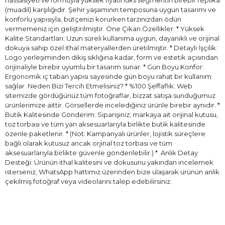
hassasiyeti ve formuyla yüksek fiyatlı lüks segmentin birebir replika
(muadil) karşılığıdır. Şehir yaşamının temposuna uygun tasarımı ve
konforlu yapısıyla, bütçenizi korurken tarzınızdan ödün
vermemeniz için geliştirilmiştir. Öne Çıkan Özellikler: * Yüksek
Kalite Standartları: Uzun süreli kullanıma uygun, dayanıklı ve orijinal
dokuya sahip özel ithal materyallerden üretilmiştir. * Detaylı İşçilik:
Logo yerleşiminden dikiş sıklığına kadar, form ve estetik açısından
orijinaliyle birebir uyumlu bir tasarım sunar. * Gün Boyu Konfor:
Ergonomik iç taban yapısı sayesinde gün boyu rahat bir kullanım
sağlar. Neden Bizi Tercih Etmelisiniz? * %100 Şeffaflık: Web
sitemizde gördüğünüz tüm fotoğraflar, bizzat satışa sunduğumuz
ürünlerimize aittir. Görsellerde incelediğiniz ürünle birebir aynıdır. *
Butik Kalitesinde Gönderim: Siparişiniz; markaya ait orijinal kutusu,
toz torbası ve tüm yan aksesuarlarıyla birlikte butik kalitesinde
özenle paketlenir. * (Not: Kampanyalı ürünler, lojistik süreçlere
bağlı olarak kutusuz ancak orjinal toz torbası ve tüm
aksesuarlarıyla birlikte güvenle gönderilebilir.) * ⁠ Anlık Detay
Desteği: Ürünün ithal kalitesini ve dokusunu yakından incelemek
isterseniz, WhatsApp hattımız üzerinden bize ulaşarak ürünün anlık
çekilmiş fotoğraf veya videolarını talep edebilirsiniz.