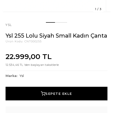
1
/
3
YSL
Ysl 255 Lolu Siyah Small Kadın Çanta
Ürün Kodu:
CNT000255
22.999,00 TL
12.534,46 TL 'den başlayan taksitlerle
Marka:
Ysl
SEPETE EKLE