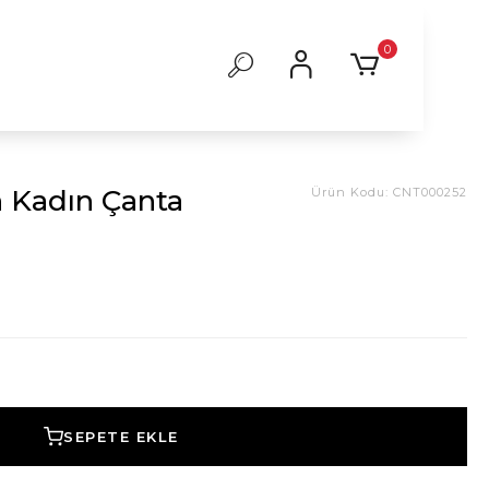
0
h Kadın Çanta
Ürün Kodu:
CNT000252
SEPETE EKLE