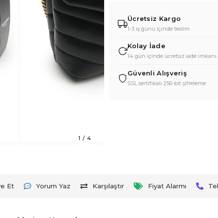
Ücretsiz Kargo
1-3 iş günü içinde teslim
Kolay İade
14 gün içinde ücretsiz iade imkanı
Güvenli Alışveriş
SSL sertifikalı 256-bit şifreleme
1
/
4
ye Et
Yorum Yaz
Karşılaştır
Fiyat Alarmı
Te