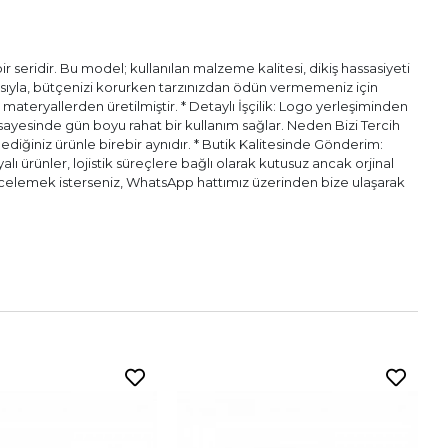
 seridir. Bu model; kullanılan malzeme kalitesi, dikiş hassasiyeti
pısıyla, bütçenizi korurken tarzınızdan ödün vermemeniz için
l materyallerden üretilmiştir. * Detaylı İşçilik: Logo yerleşiminden
ı sayesinde gün boyu rahat bir kullanım sağlar. Neden Bizi Tercih
diğiniz ürünle birebir aynıdır. * Butik Kalitesinde Gönderim:
alı ürünler, lojistik süreçlere bağlı olarak kutusuz ancak orjinal
n incelemek isterseniz, WhatsApp hattımız üzerinden bize ulaşarak