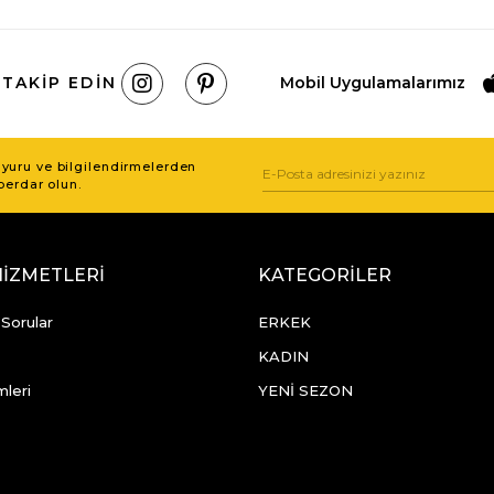
 TAKIP EDIN
Mobil Uygulamalarımız
uru ve bilgilendirmelerden
berdar olun.
HİZMETLERİ
KATEGORİLER
 Sorular
ERKEK
KADIN
mleri
YENİ SEZON