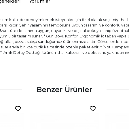
çenekleri
Yorumlar
ium kalitede deneyimlemek isteyenler için özel olarak seçilmiş ithal bir
) karşılığıdır. Şehir yaşamının temposuna uygun tasarımı ve konforlu ya
 Uzun süreli kullanıma uygun, dayanıklı ve orijinal dokuya sahip özel itha
ir uyumlu bir tasarım sunar. * Gün Boyu Konfor: Ergonomik iç taban yapıs
aflar, bizzat satışa sunduğumuz ürünlerimize aittir. Görsellerde incele
esuarlarıyla birlikte butik kalitesinde özenle paketlenir. * (Not: Kampany
.) * ⁠ Anlık Detay Desteği: Ürünün ithal kalitesini ve dokusunu yakında
Benzer Ürünler