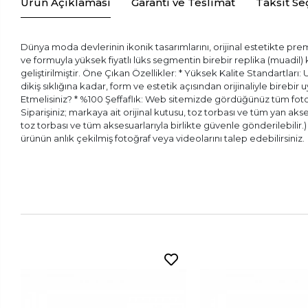
Ürün Açıklaması
Garanti ve Teslimat
Taksit Se
Dünya moda devlerinin ikonik tasarımlarını, orijinal estetikte prem
ve formuyla yüksek fiyatlı lüks segmentin birebir replika (muadil
geliştirilmiştir. Öne Çıkan Özellikler: * Yüksek Kalite Standartları:
dikiş sıklığına kadar, form ve estetik açısından orijinaliyle bireb
Etmelisiniz? * %100 Şeffaflık: Web sitemizde gördüğünüz tüm fotoğr
Siparişiniz; markaya ait orijinal kutusu, toz torbası ve tüm yan aks
toz torbası ve tüm aksesuarlarıyla birlikte güvenle gönderilebilir
ürünün anlık çekilmiş fotoğraf veya videolarını talep edebilirsiniz.