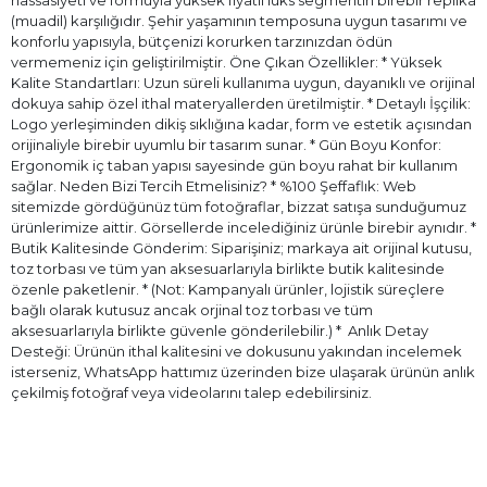
hassasiyeti ve formuyla yüksek fiyatlı lüks segmentin birebir replika
(muadil) karşılığıdır. Şehir yaşamının temposuna uygun tasarımı ve
konforlu yapısıyla, bütçenizi korurken tarzınızdan ödün
vermemeniz için geliştirilmiştir. Öne Çıkan Özellikler: * Yüksek
Kalite Standartları: Uzun süreli kullanıma uygun, dayanıklı ve orijinal
dokuya sahip özel ithal materyallerden üretilmiştir. * Detaylı İşçilik:
Logo yerleşiminden dikiş sıklığına kadar, form ve estetik açısından
orijinaliyle birebir uyumlu bir tasarım sunar. * Gün Boyu Konfor:
Ergonomik iç taban yapısı sayesinde gün boyu rahat bir kullanım
sağlar. Neden Bizi Tercih Etmelisiniz? * %100 Şeffaflık: Web
sitemizde gördüğünüz tüm fotoğraflar, bizzat satışa sunduğumuz
ürünlerimize aittir. Görsellerde incelediğiniz ürünle birebir aynıdır. *
Butik Kalitesinde Gönderim: Siparişiniz; markaya ait orijinal kutusu,
toz torbası ve tüm yan aksesuarlarıyla birlikte butik kalitesinde
özenle paketlenir. * (Not: Kampanyalı ürünler, lojistik süreçlere
bağlı olarak kutusuz ancak orjinal toz torbası ve tüm
aksesuarlarıyla birlikte güvenle gönderilebilir.) * ⁠ Anlık Detay
Desteği: Ürünün ithal kalitesini ve dokusunu yakından incelemek
isterseniz, WhatsApp hattımız üzerinden bize ulaşarak ürünün anlık
çekilmiş fotoğraf veya videolarını talep edebilirsiniz.