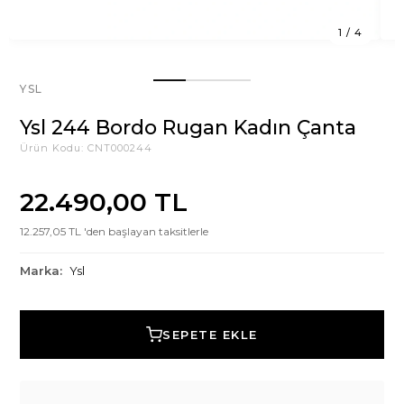
1
/
4
YSL
Ysl 244 Bordo Rugan Kadın Çanta
Ürün Kodu:
CNT000244
22.490,00 TL
12.257,05 TL 'den başlayan taksitlerle
Marka:
Ysl
SEPETE EKLE