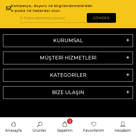
Kampanya, duyuru ve bilgilendirmelerden
e-posta ile haberdar olun.
GÖNDER
KURUMSAL
MÜŞTERİ HİZMETLERİ
KATEGORİLER
BİZE ULAŞIN
0
Anasayfa
Ürünler
Sepetim
Favorilerim
Hesabım