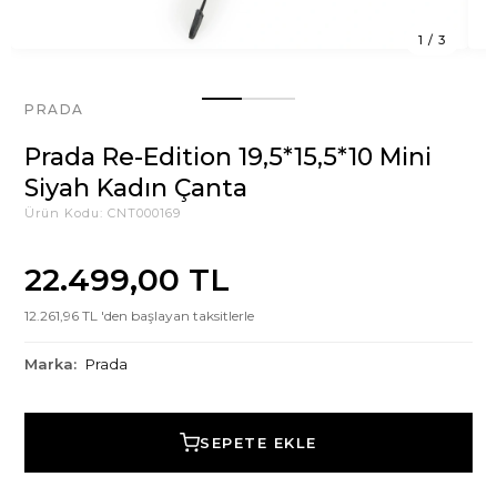
1
/
3
PRADA
Prada Re-Edition 19,5*15,5*10 Mini
Siyah Kadın Çanta
Ürün Kodu:
CNT000169
22.499,00 TL
12.261,96 TL 'den başlayan taksitlerle
Marka:
Prada
SEPETE EKLE