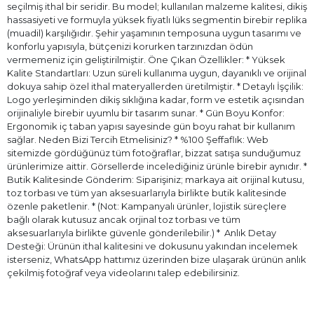
seçilmiş ithal bir seridir. Bu model; kullanılan malzeme kalitesi, dikiş
hassasiyeti ve formuyla yüksek fiyatlı lüks segmentin birebir replika
(muadil) karşılığıdır. Şehir yaşamının temposuna uygun tasarımı ve
konforlu yapısıyla, bütçenizi korurken tarzınızdan ödün
vermemeniz için geliştirilmiştir. Öne Çıkan Özellikler: * Yüksek
Kalite Standartları: Uzun süreli kullanıma uygun, dayanıklı ve orijinal
dokuya sahip özel ithal materyallerden üretilmiştir. * Detaylı İşçilik:
Logo yerleşiminden dikiş sıklığına kadar, form ve estetik açısından
orijinaliyle birebir uyumlu bir tasarım sunar. * Gün Boyu Konfor:
Ergonomik iç taban yapısı sayesinde gün boyu rahat bir kullanım
sağlar. Neden Bizi Tercih Etmelisiniz? * %100 Şeffaflık: Web
sitemizde gördüğünüz tüm fotoğraflar, bizzat satışa sunduğumuz
ürünlerimize aittir. Görsellerde incelediğiniz ürünle birebir aynıdır. *
Butik Kalitesinde Gönderim: Siparişiniz; markaya ait orijinal kutusu,
toz torbası ve tüm yan aksesuarlarıyla birlikte butik kalitesinde
özenle paketlenir. * (Not: Kampanyalı ürünler, lojistik süreçlere
bağlı olarak kutusuz ancak orjinal toz torbası ve tüm
aksesuarlarıyla birlikte güvenle gönderilebilir.) * ⁠ Anlık Detay
Desteği: Ürünün ithal kalitesini ve dokusunu yakından incelemek
isterseniz, WhatsApp hattımız üzerinden bize ulaşarak ürünün anlık
çekilmiş fotoğraf veya videolarını talep edebilirsiniz.