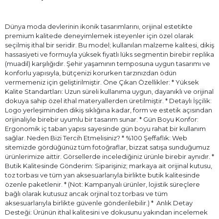
Dünya moda devlerinin ikonik tasarımlarını, orijinal estetikte
premium kalitede deneyimlemek isteyenler için özel olarak
seçilmiş ithal bir seridir. Bu model; kullanılan malzeme kalitesi, dikiş
hassasiyeti ve formuyla yüksek fiyatlı lüks segmentin birebir replika
(muadil) karşılığıdır. Şehir yaşamının temposuna uygun tasarımı ve
konforlu yapısıyla, bütçenizi korurken tarzınızdan ödün
vermemeniz için geliştirilmiştir. Öne Çıkan Özellikler: * Yüksek
Kalite Standartları: Uzun süreli kullanıma uygun, dayanıklı ve orijinal
dokuya sahip özel ithal materyallerden üretilmiştir. * Detaylı İşçilik:
Logo yerleşiminden dikiş sıklığına kadar, form ve estetik açısından
orijinaliyle birebir uyumlu bir tasarım sunar. * Gün Boyu Konfor:
Ergonomik iç taban yapısı sayesinde gün boyu rahat bir kullanım
sağlar. Neden Bizi Tercih Etmelisiniz? * %100 Şeffaflık: Web
sitemizde gördüğünüz tüm fotoğraflar, bizzat satışa sunduğumuz
ürünlerimize aittir. Görsellerde incelediğiniz ürünle birebir aynıdır. *
Butik Kalitesinde Gönderim: Siparişiniz; markaya ait orijinal kutusu,
toz torbası ve tüm yan aksesuarlarıyla birlikte butik kalitesinde
özenle paketlenir. * (Not: Kampanyalı ürünler, lojistik süreçlere
bağlı olarak kutusuz ancak orjinal toz torbası ve tüm
aksesuarlarıyla birlikte güvenle gönderilebilir.) * ⁠ Anlık Detay
Desteği: Ürünün ithal kalitesini ve dokusunu yakından incelemek