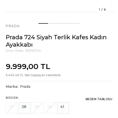
1
/
6
PRADA
Prada 724 Siyah Terlik Kafes Kadın
Ayakkabı
Ürün Kodu:
BRN0724
9.999,00 TL
5.449,46 TL 'den başlayan taksitlerle
Marka:
Prada
BEDEN:
BEDEN TABLOSU
37
38
39
40
41