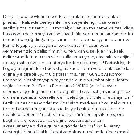
Dünya moda devlerinin ikonik tasarımlarını, orijinal estetikte
premium kalitede deneyimlemek isteyenler için özel olarak
seçilmiş ithal bir seridir. Bu model; kullanılan malzeme kalitesi, dikiş
hassasiyeti ve formuyla yüksek fiyatlı lüks segmentin birebir replika
(muadil) karşılığıdır. Şehir yaşamının temposuna uygun tasarımı ve
konforlu yapısıyla, bütçenizi korurken tarzınızdan ödün
vermemeniz için geliştirilmiştir. Öne Çıkan Özellikler: * Yüksek
Kalite Standartları: Uzun süreli kullanıma uygun, dayanıklı ve orijinal
dokuya sahip özel ithal materyallerden üretilmiştir. * Detaylı İşçilik:
Logo yerleşiminden dikiş sıklığına kadar, form ve estetik açısından
orijinaliyle birebir uyumlu bir tasarım sunar. * Gün Boyu Konfor:
Ergonomik iç taban yapısı sayesinde gün boyu rahat bir kullanım
sağlar. Neden Bizi Tercih Etmelisiniz? * %100 Şeffaflık: Web
sitemizde gördüğünüz tüm fotoğraflar, bizzat satışa sunduğumuz
ürünlerimize aittir. Görsellerde incelediğiniz ürünle birebir aynıdır. *
Butik Kalitesinde Gönderim: Siparişiniz; markaya ait orijinal kutusu,
toz torbası ve tüm yan aksesuarlarıyla birlikte butik kalitesinde
özenle paketlenir. * (Not: Kampanyalı ürünler, lojistik süreçlere
bağlı olarak kutusuz ancak orjinal toz torbası ve tüm
aksesuarlarıyla birlikte güvenle gönderilebilir.) * ⁠ Anlık Detay
Desteği: Ürünün ithal kalitesini ve dokusunu yakından incelemek