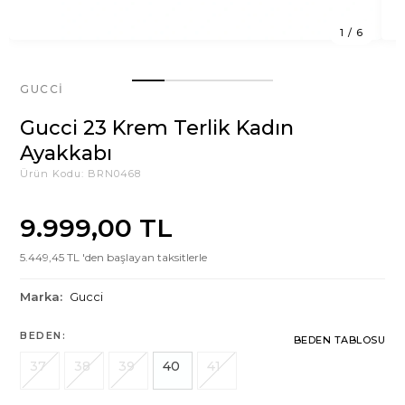
1
/
6
GUCCI
Gucci 23 Krem Terlik Kadın
Ayakkabı
Ürün Kodu:
BRN0468
9.999,00 TL
5.449,45 TL 'den başlayan taksitlerle
Marka:
Gucci
BEDEN:
BEDEN TABLOSU
37
38
39
40
41