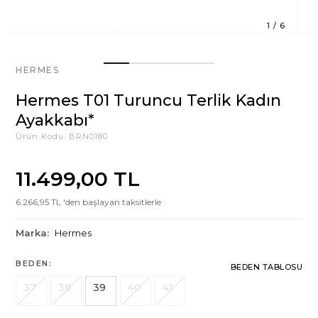
1
/
6
HERMES
Hermes T01 Turuncu Terlik Kadın
Ayakkabı*
Ürün Kodu:
BRN0180
11.499,00 TL
6.266,95 TL 'den başlayan taksitlerle
Marka:
Hermes
BEDEN:
BEDEN TABLOSU
37
38
39
40
41