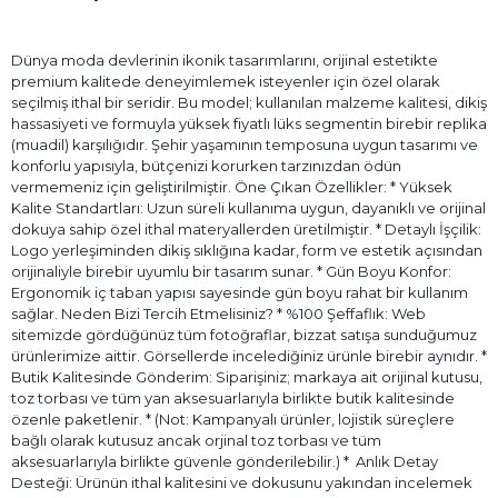
Dünya moda devlerinin ikonik tasarımlarını, orijinal estetikte
premium kalitede deneyimlemek isteyenler için özel olarak
seçilmiş ithal bir seridir. Bu model; kullanılan malzeme kalitesi, dikiş
hassasiyeti ve formuyla yüksek fiyatlı lüks segmentin birebir replika
(muadil) karşılığıdır. Şehir yaşamının temposuna uygun tasarımı ve
konforlu yapısıyla, bütçenizi korurken tarzınızdan ödün
vermemeniz için geliştirilmiştir. Öne Çıkan Özellikler: * Yüksek
Kalite Standartları: Uzun süreli kullanıma uygun, dayanıklı ve orijinal
dokuya sahip özel ithal materyallerden üretilmiştir. * Detaylı İşçilik:
Logo yerleşiminden dikiş sıklığına kadar, form ve estetik açısından
orijinaliyle birebir uyumlu bir tasarım sunar. * Gün Boyu Konfor:
Ergonomik iç taban yapısı sayesinde gün boyu rahat bir kullanım
sağlar. Neden Bizi Tercih Etmelisiniz? * %100 Şeffaflık: Web
sitemizde gördüğünüz tüm fotoğraflar, bizzat satışa sunduğumuz
ürünlerimize aittir. Görsellerde incelediğiniz ürünle birebir aynıdır. *
Butik Kalitesinde Gönderim: Siparişiniz; markaya ait orijinal kutusu,
toz torbası ve tüm yan aksesuarlarıyla birlikte butik kalitesinde
özenle paketlenir. * (Not: Kampanyalı ürünler, lojistik süreçlere
bağlı olarak kutusuz ancak orjinal toz torbası ve tüm
aksesuarlarıyla birlikte güvenle gönderilebilir.) * ⁠ Anlık Detay
Desteği: Ürünün ithal kalitesini ve dokusunu yakından incelemek