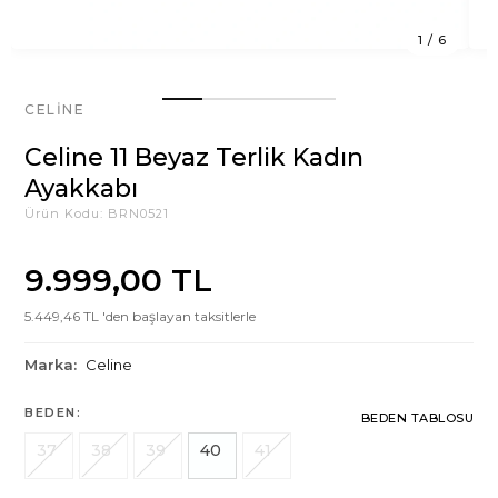
1
/
6
CELINE
Celine 11 Beyaz Terlik Kadın
Ayakkabı
Ürün Kodu:
BRN0521
9.999,00 TL
5.449,46 TL 'den başlayan taksitlerle
Marka:
Celine
BEDEN:
BEDEN TABLOSU
37
38
39
40
41