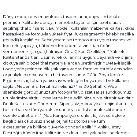
Dünya moda devlerinin ikonik tasarımlarını, orijinal estetikte
premium kalitede deneyimlemek isteyenler için özel olarak
seçilmiş ithal bir seridir. Bu model; kullanılan malzeme kalitesi, dikiş
hassasiyeti ve formuyla yüksek fiyatlı lüks segmentin birebir replika
(muadil) karşılığıdır. Şehir yaşamının temposuna uygun tasarımı ve
konforlu yapısıyla, bütçenizi korurken tarzınızdan ödün
vermemeniz için geliştirilmiştir. Öne Çıkan Özellikler: * Yüksek
Kalite Standartları: Uzun süreli kullanıma uygun, dayanıklı ve orijinal
dokuya sahip özel ithal materyallerden üretilmiştir. * Detaylı İşçilik:
Logo yerleşiminden dikiş sıklığına kadar, form ve estetik açısından
orijinaliyle birebir uyumlu bir tasarım sunar. * Gün Boyu Konfor:
Ergonomik iç taban yapısı sayesinde gün boyu rahat bir kullanım
sağlar. Neden Bizi Tercih Etmelisiniz? * %100 Şeffaflık: Web
sitemizde gördüğünüz tüm fotoğraflar, bizzat satışa sunduğumuz
ürünlerimize aittir. Görsellerde incelediğiniz ürünle birebir aynıdır. *
Butik Kalitesinde Gönderim: Siparişiniz; markaya ait orijinal kutusu,
toz torbası ve tüm yan aksesuarlarıyla birlikte butik kalitesinde
özenle paketlenir. * (Not: Kampanyalı ürünler, lojistik süreçlere
bağlı olarak kutusuz ancak orjinal toz torbası ve tüm
aksesuarlarıyla birlikte güvenle gönderilebilir.) * ⁠ Anlık Detay
Desteği: Ürünün ithal kalitesini ve dokusunu yakından incelemek