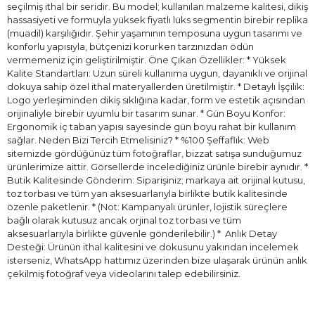
seçilmiş ithal bir seridir. Bu model; kullanılan malzeme kalitesi, dikiş
hassasiyeti ve formuyla yüksek fiyatlı lüks segmentin birebir replika
(muadil) karşılığıdır. Şehir yaşamının temposuna uygun tasarımı ve
konforlu yapısıyla, bütçenizi korurken tarzınızdan ödün
vermemeniz için geliştirilmiştir. Öne Çıkan Özellikler: * Yüksek
Kalite Standartları: Uzun süreli kullanıma uygun, dayanıklı ve orijinal
dokuya sahip özel ithal materyallerden üretilmiştir. * Detaylı İşçilik:
Logo yerleşiminden dikiş sıklığına kadar, form ve estetik açısından
orijinaliyle birebir uyumlu bir tasarım sunar. * Gün Boyu Konfor:
Ergonomik iç taban yapısı sayesinde gün boyu rahat bir kullanım
sağlar. Neden Bizi Tercih Etmelisiniz? * %100 Şeffaflık: Web
sitemizde gördüğünüz tüm fotoğraflar, bizzat satışa sunduğumuz
ürünlerimize aittir. Görsellerde incelediğiniz ürünle birebir aynıdır. *
Butik Kalitesinde Gönderim: Siparişiniz; markaya ait orijinal kutusu,
toz torbası ve tüm yan aksesuarlarıyla birlikte butik kalitesinde
özenle paketlenir. * (Not: Kampanyalı ürünler, lojistik süreçlere
bağlı olarak kutusuz ancak orjinal toz torbası ve tüm
aksesuarlarıyla birlikte güvenle gönderilebilir.) * ⁠ Anlık Detay
Desteği: Ürünün ithal kalitesini ve dokusunu yakından incelemek
isterseniz, WhatsApp hattımız üzerinden bize ulaşarak ürünün anlık
çekilmiş fotoğraf veya videolarını talep edebilirsiniz.