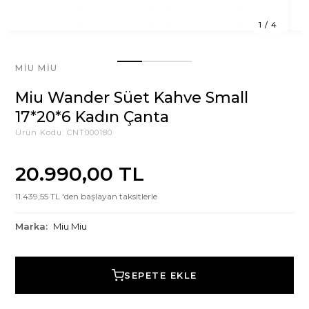
1
/
4
MIU MIU
Miu Wander Süet Kahve Small
17*20*6 Kadın Çanta
Ürün Kodu:
CNT000180
20.990,00 TL
11.439,55 TL 'den başlayan taksitlerle
Marka:
Miu Miu
SEPETE EKLE