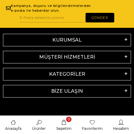
Kampanya, duyuru ve bilgilendirmelerden
e-posta ile haberdar olun.
GÖNDER
KURUMSAL
MÜŞTERİ HİZMETLERİ
KATEGORİLER
BİZE ULAŞIN
0
Anasayfa
Ürünler
Sepetim
Favorilerim
Hesabım