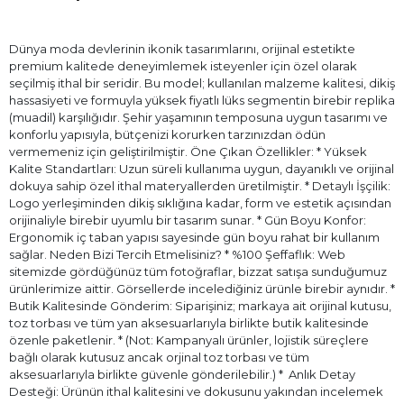
Dünya moda devlerinin ikonik tasarımlarını, orijinal estetikte
premium kalitede deneyimlemek isteyenler için özel olarak
seçilmiş ithal bir seridir. Bu model; kullanılan malzeme kalitesi, dikiş
hassasiyeti ve formuyla yüksek fiyatlı lüks segmentin birebir replika
(muadil) karşılığıdır. Şehir yaşamının temposuna uygun tasarımı ve
konforlu yapısıyla, bütçenizi korurken tarzınızdan ödün
vermemeniz için geliştirilmiştir. Öne Çıkan Özellikler: * Yüksek
Kalite Standartları: Uzun süreli kullanıma uygun, dayanıklı ve orijinal
dokuya sahip özel ithal materyallerden üretilmiştir. * Detaylı İşçilik:
Logo yerleşiminden dikiş sıklığına kadar, form ve estetik açısından
orijinaliyle birebir uyumlu bir tasarım sunar. * Gün Boyu Konfor:
Ergonomik iç taban yapısı sayesinde gün boyu rahat bir kullanım
sağlar. Neden Bizi Tercih Etmelisiniz? * %100 Şeffaflık: Web
sitemizde gördüğünüz tüm fotoğraflar, bizzat satışa sunduğumuz
ürünlerimize aittir. Görsellerde incelediğiniz ürünle birebir aynıdır. *
Butik Kalitesinde Gönderim: Siparişiniz; markaya ait orijinal kutusu,
toz torbası ve tüm yan aksesuarlarıyla birlikte butik kalitesinde
özenle paketlenir. * (Not: Kampanyalı ürünler, lojistik süreçlere
bağlı olarak kutusuz ancak orjinal toz torbası ve tüm
aksesuarlarıyla birlikte güvenle gönderilebilir.) * ⁠ Anlık Detay
Desteği: Ürünün ithal kalitesini ve dokusunu yakından incelemek