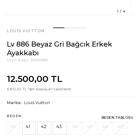
1
/
4
LOUIS VUITTON
Lv 886 Beyaz Gri Bağcık Erkek
Ayakkabı
Ürün Kodu:
BRN0886
12.500,00 TL
6.812,50 TL 'den başlayan taksitlerle
Marka:
Louis Vuitton
BEDEN:
BEDEN TABLOSU
40
41
42
43
44
45
46
47