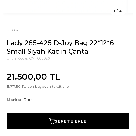
1
/
4
DIOR
Lady 285-425 D-Joy Bag 22*12*6
Small Siyah Kadın Çanta
Ürün Kodu:
CNT000020
21.500,00 TL
11.717,50 TL 'den başlayan taksitlerle
Marka:
Dior
SEPETE EKLE