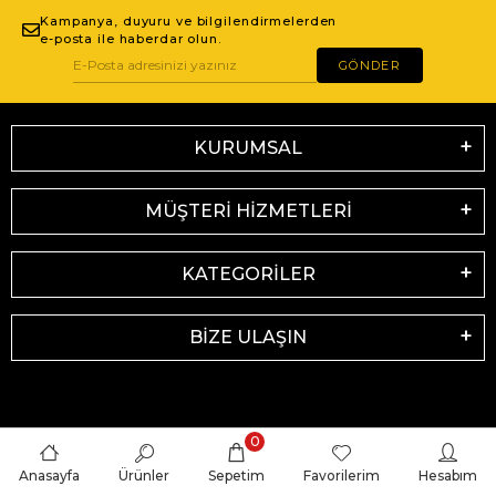
Kampanya, duyuru ve bilgilendirmelerden
e-posta ile haberdar olun.
GÖNDER
KURUMSAL
MÜŞTERİ HİZMETLERİ
KATEGORİLER
BİZE ULAŞIN
0
Anasayfa
Ürünler
Sepetim
Favorilerim
Hesabım