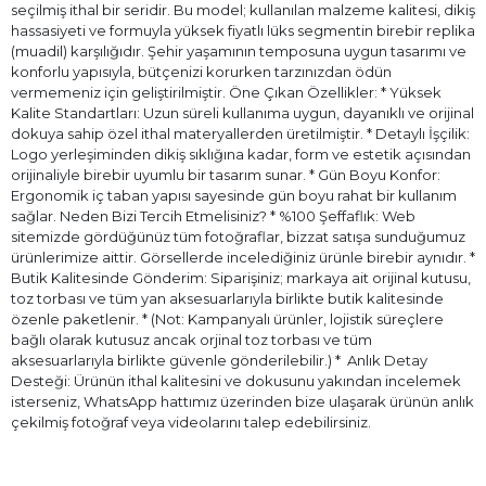
seçilmiş ithal bir seridir. Bu model; kullanılan malzeme kalitesi, dikiş
hassasiyeti ve formuyla yüksek fiyatlı lüks segmentin birebir replika
(muadil) karşılığıdır. Şehir yaşamının temposuna uygun tasarımı ve
konforlu yapısıyla, bütçenizi korurken tarzınızdan ödün
vermemeniz için geliştirilmiştir. Öne Çıkan Özellikler: * Yüksek
Kalite Standartları: Uzun süreli kullanıma uygun, dayanıklı ve orijinal
dokuya sahip özel ithal materyallerden üretilmiştir. * Detaylı İşçilik:
Logo yerleşiminden dikiş sıklığına kadar, form ve estetik açısından
orijinaliyle birebir uyumlu bir tasarım sunar. * Gün Boyu Konfor:
Ergonomik iç taban yapısı sayesinde gün boyu rahat bir kullanım
sağlar. Neden Bizi Tercih Etmelisiniz? * %100 Şeffaflık: Web
sitemizde gördüğünüz tüm fotoğraflar, bizzat satışa sunduğumuz
ürünlerimize aittir. Görsellerde incelediğiniz ürünle birebir aynıdır. *
Butik Kalitesinde Gönderim: Siparişiniz; markaya ait orijinal kutusu,
toz torbası ve tüm yan aksesuarlarıyla birlikte butik kalitesinde
özenle paketlenir. * (Not: Kampanyalı ürünler, lojistik süreçlere
bağlı olarak kutusuz ancak orjinal toz torbası ve tüm
aksesuarlarıyla birlikte güvenle gönderilebilir.) * ⁠ Anlık Detay
Desteği: Ürünün ithal kalitesini ve dokusunu yakından incelemek
isterseniz, WhatsApp hattımız üzerinden bize ulaşarak ürünün anlık
çekilmiş fotoğraf veya videolarını talep edebilirsiniz.