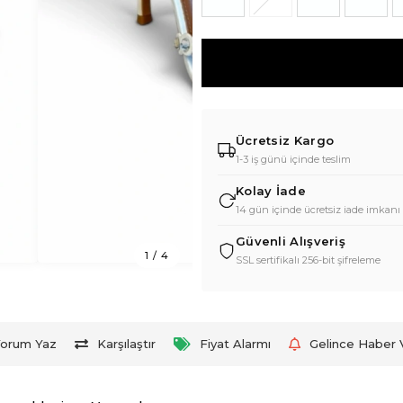
Ücretsiz Kargo
1-3 iş günü içinde teslim
Kolay İade
14 gün içinde ücretsiz iade imkanı
Güvenli Alışveriş
1
/
4
SSL sertifikalı 256-bit şifreleme
orum Yaz
Karşılaştır
Fiyat Alarmı
Gelince Haber 