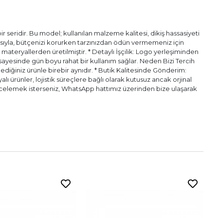
 seridir. Bu model; kullanılan malzeme kalitesi, dikiş hassasiyeti
pısıyla, bütçenizi korurken tarzınızdan ödün vermemeniz için
l materyallerden üretilmiştir. * Detaylı İşçilik: Logo yerleşiminden
ı sayesinde gün boyu rahat bir kullanım sağlar. Neden Bizi Tercih
diğiniz ürünle birebir aynıdır. * Butik Kalitesinde Gönderim:
alı ürünler, lojistik süreçlere bağlı olarak kutusuz ancak orjinal
n incelemek isterseniz, WhatsApp hattımız üzerinden bize ulaşarak