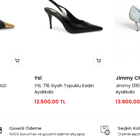
Ysl
Jimmy C
OLD
YSL 716 Siyah Topuklu Kadın
Jimmy 1310
Ayakkabı
Ayakkabı
12.500,00 TL
13.900,00
Güvenli Ödeme
Seçkin Ko
%100 korumalı ve güvenli ödeme altyapısı
Özenle seçil