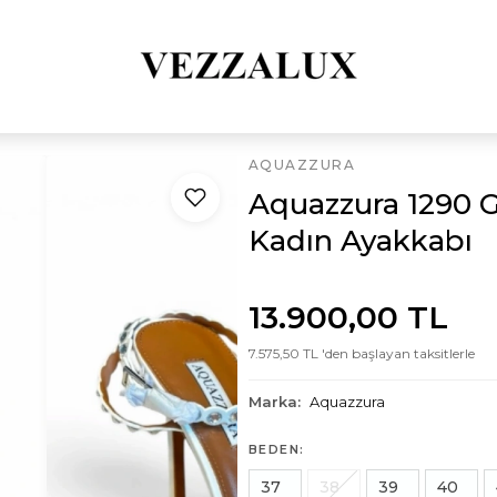
AQUAZZURA
Aquazzura 1290 
Kadın Ayakkabı
13.900,00 TL
7.575,50 TL 'den başlayan taksitlerle
Marka:
Aquazzura
BEDEN:
37
38
39
40