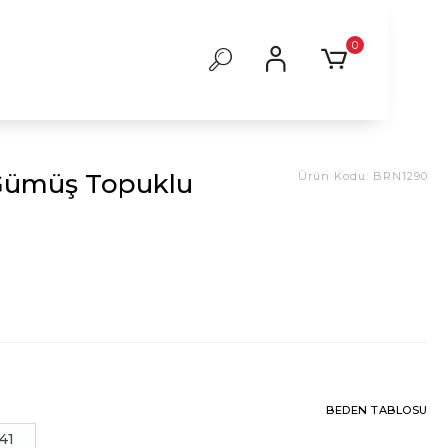
0
Gümüş Topuklu
Ürün Kodu:
BRN1290
BEDEN TABLOSU
41