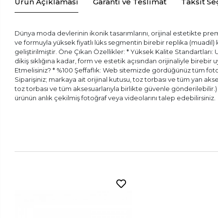
Ürün Açıklaması
Garanti ve Teslimat
Taksit Se
Dünya moda devlerinin ikonik tasarımlarını, orijinal estetikte prem
ve formuyla yüksek fiyatlı lüks segmentin birebir replika (muadil
geliştirilmiştir. Öne Çıkan Özellikler: * Yüksek Kalite Standartları:
dikiş sıklığına kadar, form ve estetik açısından orijinaliyle bireb
Etmelisiniz? * %100 Şeffaflık: Web sitemizde gördüğünüz tüm fotoğr
Siparişiniz; markaya ait orijinal kutusu, toz torbası ve tüm yan aks
toz torbası ve tüm aksesuarlarıyla birlikte güvenle gönderilebilir
ürünün anlık çekilmiş fotoğraf veya videolarını talep edebilirsiniz.