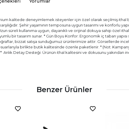
çenekleri
Yorumlar
ium kalitede deneyimlemek isteyenler için özel olarak seçilmiş ithal bir
) karşılığıdır. Şehir yaşamının temposuna uygun tasarımı ve konforlu ya
 Uzun süreli kullanıma uygun, dayanıklı ve orijinal dokuya sahip özel itha
ir uyumlu bir tasarım sunar. * Gün Boyu Konfor: Ergonomik iç taban yapıs
aflar, bizzat satışa sunduğumuz ürünlerimize aittir. Görsellerde incele
esuarlarıyla birlikte butik kalitesinde özenle paketlenir. * (Not: Kampany
.) * ⁠ Anlık Detay Desteği: Ürünün ithal kalitesini ve dokusunu yakında
Benzer Ürünler