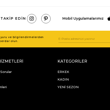
 TAKIP EDIN
Mobil Uygulamalarımız
uru ve bilgilendirmelerden
berdar olun.
HİZMETLERİ
KATEGORİLER
 Sorular
ERKEK
KADIN
mleri
YENİ SEZON