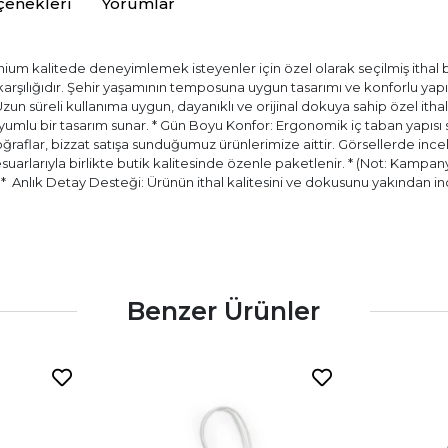
çenekleri
Yorumlar
ium kalitede deneyimlemek isteyenler için özel olarak seçilmiş ithal bir
) karşılığıdır. Şehir yaşamının temposuna uygun tasarımı ve konforlu ya
 Uzun süreli kullanıma uygun, dayanıklı ve orijinal dokuya sahip özel itha
ir uyumlu bir tasarım sunar. * Gün Boyu Konfor: Ergonomik iç taban yapıs
aflar, bizzat satışa sunduğumuz ürünlerimize aittir. Görsellerde incele
esuarlarıyla birlikte butik kalitesinde özenle paketlenir. * (Not: Kampany
.) * ⁠ Anlık Detay Desteği: Ürünün ithal kalitesini ve dokusunu yakında
Benzer Ürünler