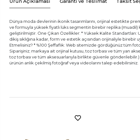
Ürün Açıklaması
Garanti ve Teslimat
Taksit Se
Dünya moda devlerinin ikonik tasarımlarını, orijinal estetikte prem
ve formuyla yüksek fiyatlı lüks segmentin birebir replika (muadil
geliştirilmiştir. Öne Çıkan Özellikler: * Yüksek Kalite Standartları:
dikiş sıklığına kadar, form ve estetik açısından orijinaliyle bireb
Etmelisiniz? * %100 Şeffaflık: Web sitemizde gördüğünüz tüm fotoğr
Siparişiniz; markaya ait orijinal kutusu, toz torbası ve tüm yan aks
toz torbası ve tüm aksesuarlarıyla birlikte güvenle gönderilebilir
ürünün anlık çekilmiş fotoğraf veya videolarını talep edebilirsiniz.