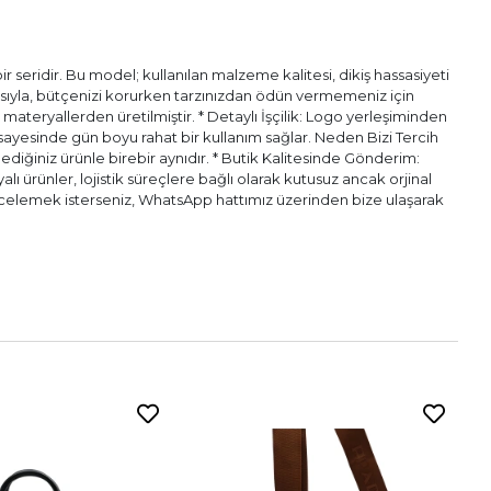
 seridir. Bu model; kullanılan malzeme kalitesi, dikiş hassasiyeti
pısıyla, bütçenizi korurken tarzınızdan ödün vermemeniz için
l materyallerden üretilmiştir. * Detaylı İşçilik: Logo yerleşiminden
ı sayesinde gün boyu rahat bir kullanım sağlar. Neden Bizi Tercih
diğiniz ürünle birebir aynıdır. * Butik Kalitesinde Gönderim:
alı ürünler, lojistik süreçlere bağlı olarak kutusuz ancak orjinal
n incelemek isterseniz, WhatsApp hattımız üzerinden bize ulaşarak