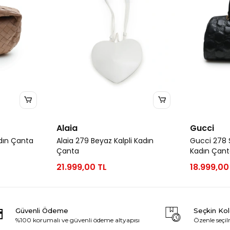
Alaia
Gucci
dın Çanta
Alaia 279 Beyaz Kalpli Kadın
Gucci 278 S
Çanta
Kadın Çan
21.999,00 TL
18.999,00
Güvenli Ödeme
Seçkin Ko
%100 korumalı ve güvenli ödeme altyapısı
Özenle seçil