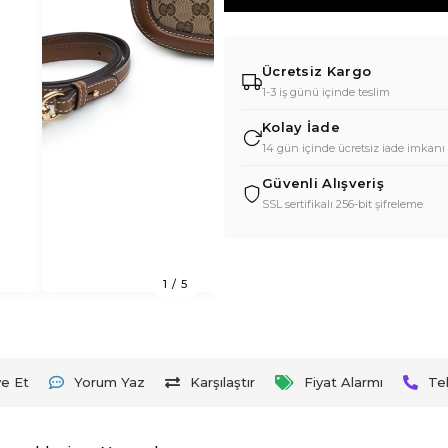
Ücretsiz Kargo
1-3 iş günü içinde teslim
Kolay İade
14 gün içinde ücretsiz iade imkanı
Güvenli Alışveriş
SSL sertifikalı 256-bit şifreleme
1
/
5
ye Et
Yorum Yaz
Karşılaştır
Fiyat Alarmı
Te