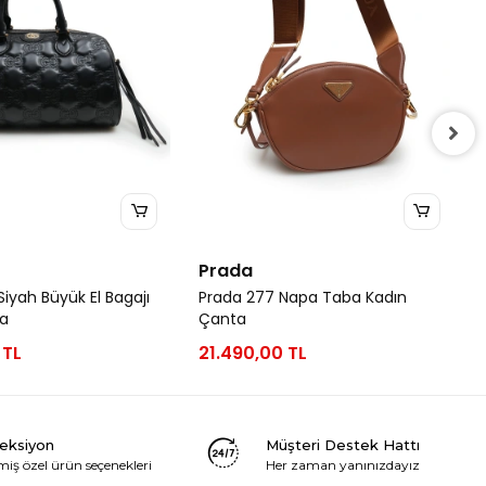
Prada
iyah Büyük El Bagajı
Prada 277 Napa Taba Kadın
ta
Çanta
 TL
21.490,00 TL
leksiyon
Müşteri Destek Hattı
miş özel ürün seçenekleri
Her zaman yanınızdayız