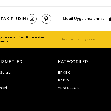
 TAKIP EDIN
Mobil Uygulamalarımız
uru ve bilgilendirmelerden
berdar olun.
HİZMETLERİ
KATEGORİLER
 Sorular
ERKEK
KADIN
mleri
YENİ SEZON