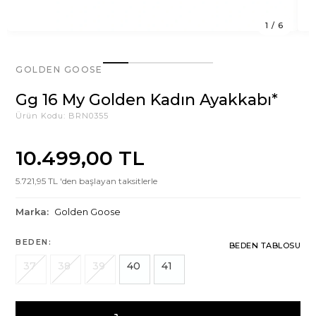
1
/
6
GOLDEN GOOSE
Gg 16 My Golden Kadın Ayakkabı*
Ürün Kodu:
BRN0355
10.499,00 TL
5.721,95 TL 'den başlayan taksitlerle
Marka:
Golden Goose
BEDEN:
BEDEN TABLOSU
37
38
39
40
41