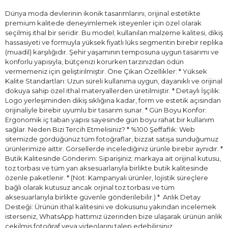
Dünya moda devlerinin ikonik tasarımlarını, orijinal estetikte
premium kalitede deneyimlemek isteyenler için özel olarak
seçilmiş ithal bir seridir. Bu model; kullanılan malzeme kalitesi, dikiş
hassasiyeti ve formuyla yüksek fiyatlı lüks segmentin birebir replika
(muadil) karşılığıdır. Şehir yaşamının temposuna uygun tasarımı ve
konforlu yapısıyla, bütçenizi korurken tarzınızdan ödün
vermemeniz için geliştirilmiştir. Öne Çıkan Özellikler: * Yüksek
Kalite Standartları: Uzun süreli kullanıma uygun, dayanıklı ve orijinal
dokuya sahip özel ithal materyallerden üretilmiştir. * Detaylı İşçilik:
Logo yerleşiminden dikiş sıklığına kadar, form ve estetik açısından
orijinaliyle birebir uyumlu bir tasarım sunar. * Gün Boyu Konfor:
Ergonomik iç taban yapısı sayesinde gün boyu rahat bir kullanım
sağlar. Neden Bizi Tercih Etmelisiniz? * %100 Şeffaflık: Web
sitemizde gördüğünüz tüm fotoğraflar, bizzat satışa sunduğumuz
ürünlerimize aittir. Görsellerde incelediğiniz ürünle birebir aynıdır. *
Butik Kalitesinde Gönderim: Siparişiniz; markaya ait orijinal kutusu,
toz torbası ve tüm yan aksesuarlarıyla birlikte butik kalitesinde
özenle paketlenir. * (Not: Kampanyalı ürünler, lojistik süreçlere
bağlı olarak kutusuz ancak orjinal toz torbası ve tüm
aksesuarlarıyla birlikte güvenle gönderilebilir.) * ⁠ Anlık Detay
Desteği: Ürünün ithal kalitesini ve dokusunu yakından incelemek
isterseniz, WhatsApp hattımız üzerinden bize ulaşarak ürünün anlık
çekilmiş fotoğraf veya videolarını talep edebilirsiniz.