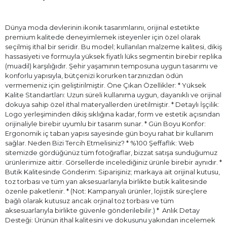
Dünya moda devlerinin ikonik tasarımlarını, orijinal estetikte
premium kalitede deneyimlemek isteyenler için özel olarak
seçilmiş ithal bir seridir. Bu model; kullanılan malzeme kalitesi, dikiş
hassasiyeti ve formuyla yüksek fiyatlı lüks segmentin birebir replika
(muadil) karşılığıdır. Şehir yaşamının temposuna uygun tasarımı ve
konforlu yapısıyla, bütçenizi korurken tarzınızdan ödün
vermemeniz için geliştirilmiştir. Öne Çıkan Özellikler: * Yüksek
Kalite Standartları: Uzun süreli kullanıma uygun, dayanıklı ve orijinal
dokuya sahip özel ithal materyallerden üretilmiştir. * Detaylı İşçilik:
Logo yerleşiminden dikiş sıklığına kadar, form ve estetik açısından
orijinaliyle birebir uyumlu bir tasarım sunar. * Gün Boyu Konfor:
Ergonomik iç taban yapısı sayesinde gün boyu rahat bir kullanım
sağlar. Neden Bizi Tercih Etmelisiniz? * %100 Şeffaflık: Web
sitemizde gördüğünüz tüm fotoğraflar, bizzat satışa sunduğumuz
ürünlerimize aittir. Görsellerde incelediğiniz ürünle birebir aynıdır. *
Butik Kalitesinde Gönderim: Siparişiniz; markaya ait orijinal kutusu,
toz torbası ve tüm yan aksesuarlarıyla birlikte butik kalitesinde
özenle paketlenir. * (Not: Kampanyalı ürünler, lojistik süreçlere
bağlı olarak kutusuz ancak orjinal toz torbası ve tüm
aksesuarlarıyla birlikte güvenle gönderilebilir.) * ⁠ Anlık Detay
Desteği: Ürünün ithal kalitesini ve dokusunu yakından incelemek