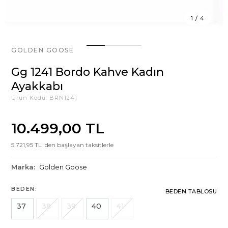
1
/
4
GOLDEN GOOSE
Gg 1241 Bordo Kahve Kadın
Ayakkabı
Ürün Kodu:
BRN1241
10.499,00 TL
5.721,95 TL 'den başlayan taksitlerle
Marka:
Golden Goose
BEDEN:
BEDEN TABLOSU
37
38
39
40
41