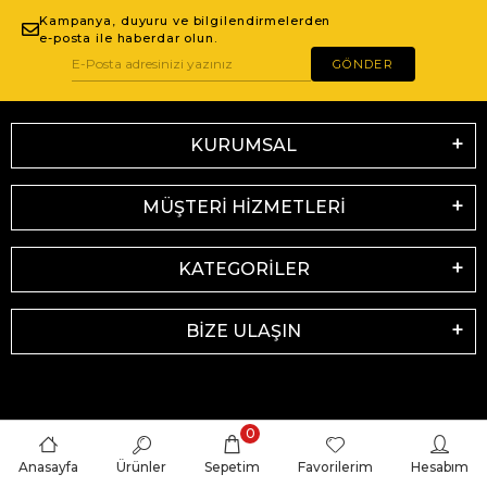
Kampanya, duyuru ve bilgilendirmelerden
e-posta ile haberdar olun.
GÖNDER
KURUMSAL
MÜŞTERİ HİZMETLERİ
KATEGORİLER
BİZE ULAŞIN
0
Anasayfa
Ürünler
Sepetim
Favorilerim
Hesabım