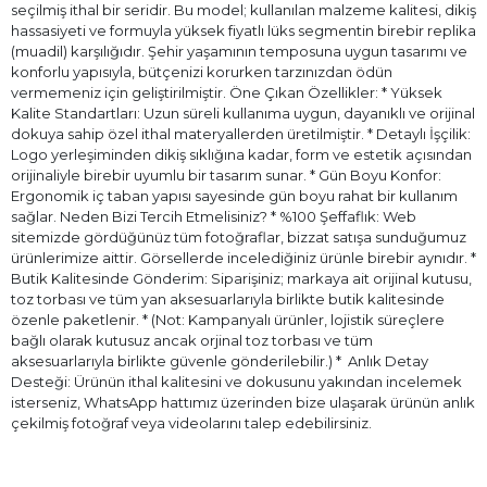
seçilmiş ithal bir seridir. Bu model; kullanılan malzeme kalitesi, dikiş
hassasiyeti ve formuyla yüksek fiyatlı lüks segmentin birebir replika
(muadil) karşılığıdır. Şehir yaşamının temposuna uygun tasarımı ve
konforlu yapısıyla, bütçenizi korurken tarzınızdan ödün
vermemeniz için geliştirilmiştir. Öne Çıkan Özellikler: * Yüksek
Kalite Standartları: Uzun süreli kullanıma uygun, dayanıklı ve orijinal
dokuya sahip özel ithal materyallerden üretilmiştir. * Detaylı İşçilik:
Logo yerleşiminden dikiş sıklığına kadar, form ve estetik açısından
orijinaliyle birebir uyumlu bir tasarım sunar. * Gün Boyu Konfor:
Ergonomik iç taban yapısı sayesinde gün boyu rahat bir kullanım
sağlar. Neden Bizi Tercih Etmelisiniz? * %100 Şeffaflık: Web
sitemizde gördüğünüz tüm fotoğraflar, bizzat satışa sunduğumuz
ürünlerimize aittir. Görsellerde incelediğiniz ürünle birebir aynıdır. *
Butik Kalitesinde Gönderim: Siparişiniz; markaya ait orijinal kutusu,
toz torbası ve tüm yan aksesuarlarıyla birlikte butik kalitesinde
özenle paketlenir. * (Not: Kampanyalı ürünler, lojistik süreçlere
bağlı olarak kutusuz ancak orjinal toz torbası ve tüm
aksesuarlarıyla birlikte güvenle gönderilebilir.) * ⁠ Anlık Detay
Desteği: Ürünün ithal kalitesini ve dokusunu yakından incelemek
isterseniz, WhatsApp hattımız üzerinden bize ulaşarak ürünün anlık
çekilmiş fotoğraf veya videolarını talep edebilirsiniz.