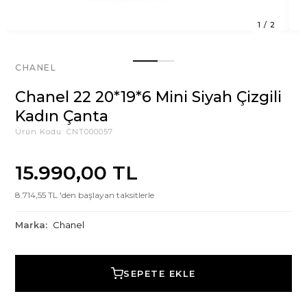
1
/
2
CHANEL
Chanel 22 20*19*6 Mini Siyah Çizgili
Kadın Çanta
Ürün Kodu:
CNT000057
15.990,00 TL
8.714,55 TL 'den başlayan taksitlerle
Marka:
Chanel
SEPETE EKLE