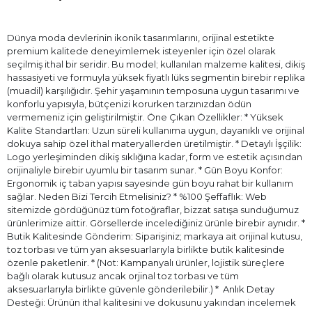
Dünya moda devlerinin ikonik tasarımlarını, orijinal estetikte
premium kalitede deneyimlemek isteyenler için özel olarak
seçilmiş ithal bir seridir. Bu model; kullanılan malzeme kalitesi, dikiş
hassasiyeti ve formuyla yüksek fiyatlı lüks segmentin birebir replika
(muadil) karşılığıdır. Şehir yaşamının temposuna uygun tasarımı ve
konforlu yapısıyla, bütçenizi korurken tarzınızdan ödün
vermemeniz için geliştirilmiştir. Öne Çıkan Özellikler: * Yüksek
Kalite Standartları: Uzun süreli kullanıma uygun, dayanıklı ve orijinal
dokuya sahip özel ithal materyallerden üretilmiştir. * Detaylı İşçilik:
Logo yerleşiminden dikiş sıklığına kadar, form ve estetik açısından
orijinaliyle birebir uyumlu bir tasarım sunar. * Gün Boyu Konfor:
Ergonomik iç taban yapısı sayesinde gün boyu rahat bir kullanım
sağlar. Neden Bizi Tercih Etmelisiniz? * %100 Şeffaflık: Web
sitemizde gördüğünüz tüm fotoğraflar, bizzat satışa sunduğumuz
ürünlerimize aittir. Görsellerde incelediğiniz ürünle birebir aynıdır. *
Butik Kalitesinde Gönderim: Siparişiniz; markaya ait orijinal kutusu,
toz torbası ve tüm yan aksesuarlarıyla birlikte butik kalitesinde
özenle paketlenir. * (Not: Kampanyalı ürünler, lojistik süreçlere
bağlı olarak kutusuz ancak orjinal toz torbası ve tüm
aksesuarlarıyla birlikte güvenle gönderilebilir.) * ⁠ Anlık Detay
Desteği: Ürünün ithal kalitesini ve dokusunu yakından incelemek