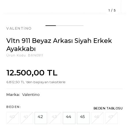
1
/
5
VALENTINO
Vltn 911 Beyaz Arkası Siyah Erkek
Ayakkabı
Ürün Kodu:
BRN0911
12.500,00 TL
6.812,50 TL 'den başlayan taksitlerle
Marka:
Valentino
BEDEN:
BEDEN TABLOSU
40
41
42
43
44
45
46
47