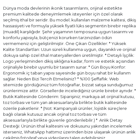
Dünya moda devlerinin ikonik tasarımlarını, orijinal estetikte
premium kalitede deneyimlemek isteyenler için özel olarak
seçilmiş ithal bir seridir. Bu model; kullanılan malzeme kalitesi, dikiş
hassasiyeti ve formuyla yüksek fiyatlı lüks segmentin birebir replika
(muadil) karşılığıdır. Şehir yaşamının temposuna uygun tasarımı ve
konforlu yapısıyla, bütçenizi korurken tarzınızdan ödün
vermemeniz için geliştirilmiştir. Öne Çıkan Özellikler: * Yüksek
Kalite Standartları: Uzun süreli kullanıma uygun, dayanıklı ve orijinal
dokuya sahip özel ithal materyallerden üretilmiştir. * Detaylı İşçilik:
Logo yerleşiminden dikiş sıklığına kadar, form ve estetik açısından
orijinaliyle birebir uyumlu bir tasarım sunar. * Gün Boyu Konfor:
Ergonomik iç taban yapısı sayesinde gün boyu rahat bir kullanım
sağlar. Neden Bizi Tercih Etmelisiniz? * %100 Şeffaflık: Web
sitemizde gördüğünüz tüm fotoğraflar, bizzat satışa sunduğumuz
ürünlerimize aittir. Görsellerde incelediğiniz ürünle birebir aynıdır. *
Butik Kalitesinde Gönderim: Siparişiniz; markaya ait orijinal kutusu,
toz torbası ve tüm yan aksesuarlarıyla birlikte butik kalitesinde
özenle paketlenir. * (Not: Kampanyalı ürünler, lojistik süreçlere
bağlı olarak kutusuz ancak orjinal toz torbası ve tüm
aksesuarlarıyla birlikte güvenle gönderilebilir.) * ⁠ Anlık Detay
Desteği: Ürünün ithal kalitesini ve dokusunu yakından incelemek
isterseniz, WhatsApp hattımız üzerinden bize ulaşarak ürünün anlık
çekilmiş fotoğraf veya videolarını talep edebilirsiniz.