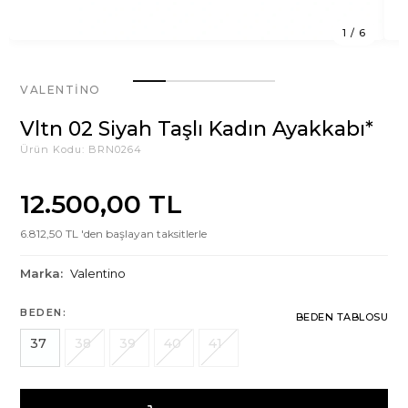
1
/
6
VALENTINO
Vltn 02 Siyah Taşlı Kadın Ayakkabı*
Ürün Kodu:
BRN0264
12.500,00 TL
6.812,50 TL 'den başlayan taksitlerle
Marka:
Valentino
BEDEN:
BEDEN TABLOSU
37
38
39
40
41