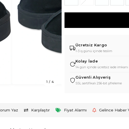
Ücretsiz Kargo
1-3 iş günü içinde teslim
Kolay İade
14 gün içinde ücretsiz iade imkanı
Güvenli Alışveriş
1
/
4
SSL sertifikalı 256-bit şifreleme
orum Yaz
Karşılaştır
Fiyat Alarmı
Gelince Haber 