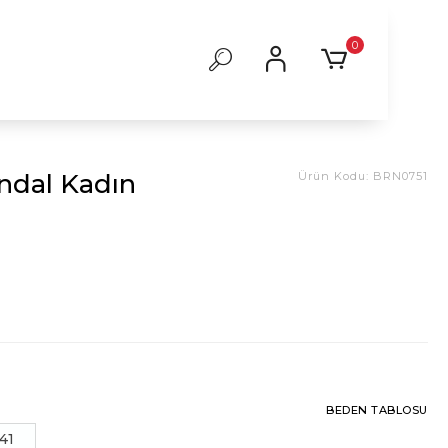
0
ndal Kadın
Ürün Kodu:
BRN0751
BEDEN TABLOSU
41