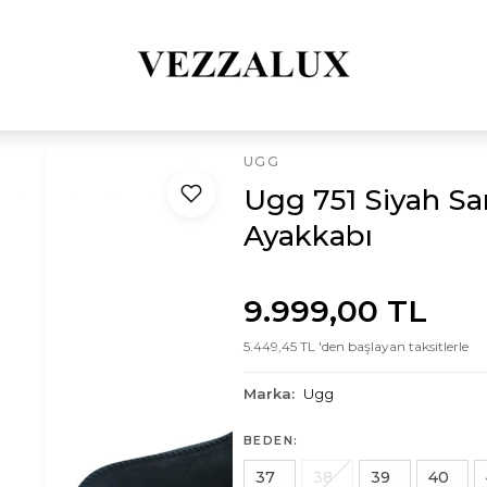
UGG
Ugg 751 Siyah Sa
Ayakkabı
9.999,00 TL
5.449,45 TL 'den başlayan taksitlerle
Marka:
Ugg
BEDEN:
37
38
39
40