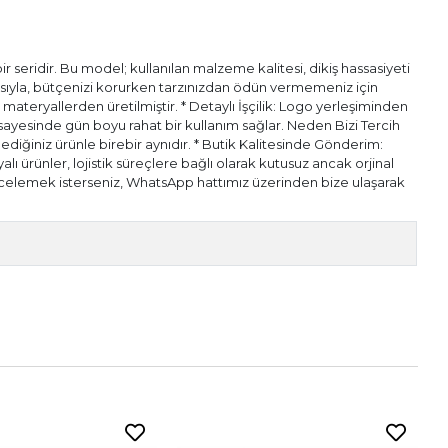
 seridir. Bu model; kullanılan malzeme kalitesi, dikiş hassasiyeti
pısıyla, bütçenizi korurken tarzınızdan ödün vermemeniz için
l materyallerden üretilmiştir. * Detaylı İşçilik: Logo yerleşiminden
ı sayesinde gün boyu rahat bir kullanım sağlar. Neden Bizi Tercih
diğiniz ürünle birebir aynıdır. * Butik Kalitesinde Gönderim:
alı ürünler, lojistik süreçlere bağlı olarak kutusuz ancak orjinal
n incelemek isterseniz, WhatsApp hattımız üzerinden bize ulaşarak