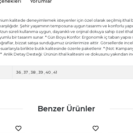
çenekleri
Yorumlar
ium kalitede deneyimlemek isteyenler için özel olarak seçilmiş ithal bir
) karşılığıdır. Şehir yaşamının temposuna uygun tasarımı ve konforlu ya
 Uzun süreli kullanıma uygun, dayanıklı ve orijinal dokuya sahip özel itha
ir uyumlu bir tasarım sunar. * Gün Boyu Konfor: Ergonomik iç taban yapıs
aflar, bizzat satışa sunduğumuz ürünlerimize aittir. Görsellerde incele
esuarlarıyla birlikte butik kalitesinde özenle paketlenir. * (Not: Kampany
.) * ⁠ Anlık Detay Desteği: Ürünün ithal kalitesini ve dokusunu yakında
36
,
37
,
38
,
39
,
40
,
41
Benzer Ürünler