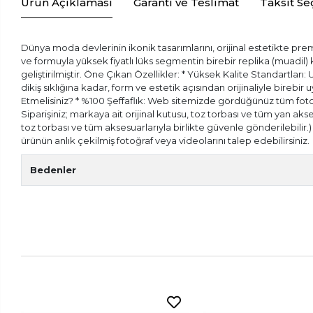
Ürün Açıklaması
Garanti ve Teslimat
Taksit Se
Dünya moda devlerinin ikonik tasarımlarını, orijinal estetikte prem
ve formuyla yüksek fiyatlı lüks segmentin birebir replika (muadil
geliştirilmiştir. Öne Çıkan Özellikler: * Yüksek Kalite Standartları:
dikiş sıklığına kadar, form ve estetik açısından orijinaliyle bireb
Etmelisiniz? * %100 Şeffaflık: Web sitemizde gördüğünüz tüm fotoğr
Siparişiniz; markaya ait orijinal kutusu, toz torbası ve tüm yan aks
toz torbası ve tüm aksesuarlarıyla birlikte güvenle gönderilebilir
ürünün anlık çekilmiş fotoğraf veya videolarını talep edebilirsiniz.
Bedenler