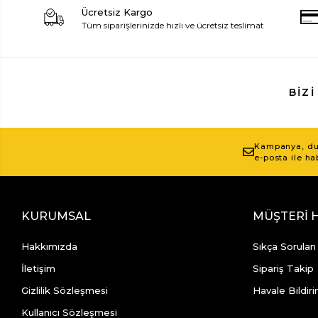
Ücretsiz Kargo
Tüm siparişlerinizde hızlı ve ücretsiz teslimat
BIZI
Kampanya, duy
e-posta ile ha
KURUMSAL
MÜŞTERİ 
Hakkımızda
Sıkça Sorulan
İletişim
Sipariş Takip
Gizlilik Sözleşmesi
Havale Bildiri
Kullanıcı Sözleşmesi