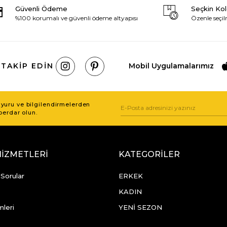
Güvenli Ödeme
Seçkin Ko
%100 korumalı ve güvenli ödeme altyapısı
Özenle seçil
 TAKIP EDIN
Mobil Uygulamalarımız
uru ve bilgilendirmelerden
berdar olun.
HİZMETLERİ
KATEGORİLER
 Sorular
ERKEK
KADIN
mleri
YENİ SEZON